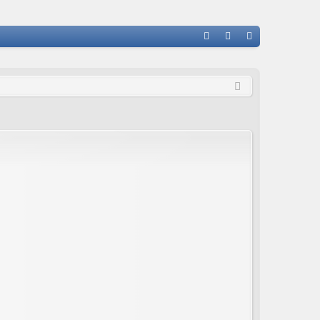
FA
n
eg
Q
m
ist
el
rie
de
re
n
n