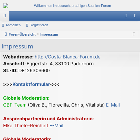
or
Anmelden
Registrieren
n
eg
en
Foren-Übersicht
Impressum
m
ist
el
rie
Impressum
de
re
Webadresse:
http://Costa-Blanca-Forum.de
Anschrift:
Eggertstr. 4, 33100 Paderborn
n
n
St.-ID:
DE126306660
>>>
Kontaktformular
<<<
Globale Moderation:
CBF-Team
(Oliva B., Florecilla, Chris, Vitalista)
E-Mail
Ansprechpartnerin und Administratorin:
Elke Thiele-Reichelt
E-Mail
Globale Moderatorin: