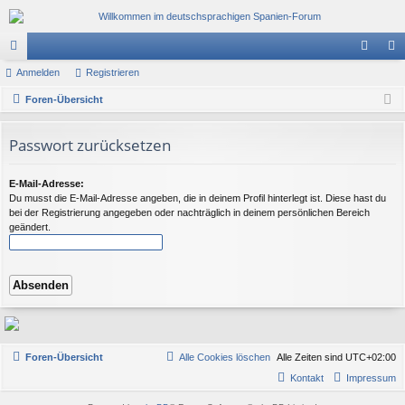
or
Anmelden
Registrieren
n
eg
en
Foren-Übersicht
m
ist
el
rie
Passwort zurücksetzen
de
re
n
n
E-Mail-Adresse:
Du musst die E-Mail-Adresse angeben, die in deinem Profil hinterlegt ist. Diese hast du
bei der Registrierung angegeben oder nachträglich in deinem persönlichen Bereich
geändert.
Foren-Übersicht
Alle Cookies löschen
Alle Zeiten sind
UTC+02:00
Kontakt
Impressum