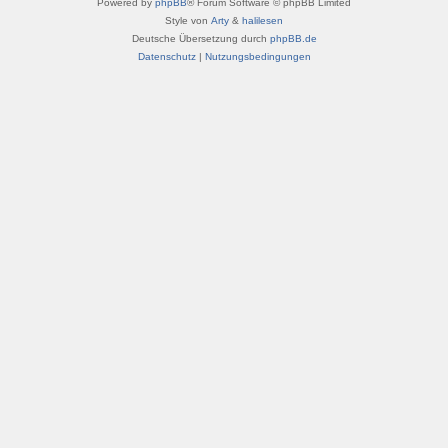
Powered by
phpBB
® Forum Software © phpBB Limited
Style von
Arty
&
halilesen
Deutsche Übersetzung durch
phpBB.de
Datenschutz
|
Nutzungsbedingungen