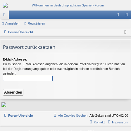
or
Anmelden
Registrieren
n
eg
en
Foren-Übersicht
m
ist
el
rie
Passwort zurücksetzen
de
re
n
n
E-Mail-Adresse:
Du musst die E-Mail-Adresse angeben, die in deinem Profil hinterlegt ist. Diese hast du
bei der Registrierung angegeben oder nachträglich in deinem persönlichen Bereich
geändert.
Foren-Übersicht
Alle Cookies löschen
Alle Zeiten sind
UTC+02:00
Kontakt
Impressum