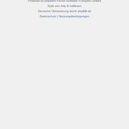
Powered by
phpBB
® Forum Software © phpBB Limited
Style von
Arty
&
halilesen
Deutsche Übersetzung durch
phpBB.de
Datenschutz
|
Nutzungsbedingungen