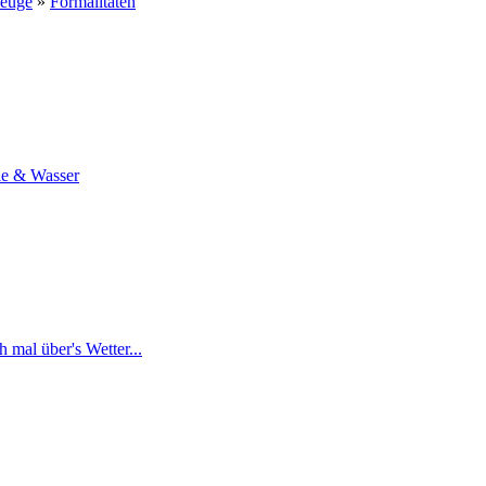
zeuge
»
Formalitäten
ie & Wasser
 mal über's Wetter...