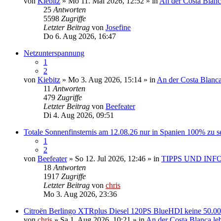
von
Kiebitz
» Mo 11. Mai 2026, 12:52 » in
An der Costa Blanc
25
Antworten
5598
Zugriffe
Letzter Beitrag
von
Josefine
Do 6. Aug 2026, 16:47
Netzunterspannung
1
2
von
Kiebitz
» Mo 3. Aug 2026, 15:14 » in
An der Costa Blanca
11
Antworten
479
Zugriffe
Letzter Beitrag
von
Beefeater
Di 4. Aug 2026, 09:51
Totale Sonnenfinsternis am 12.08.26 nur in Spanien 100% zu s
1
2
von
Beefeater
» So 12. Jul 2026, 12:46 » in
TIPPS UND INF
18
Antworten
1917
Zugriffe
Letzter Beitrag
von
chris
Mo 3. Aug 2026, 23:36
Citroën Berlingo XTRplus Diesel 120PS BlueHDI keine 50.0
von
chris
» Sa 1. Aug 2026, 10:21 » in
An der Costa Blanca le