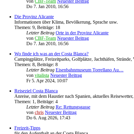
von
CBF-Team
Neuester Beitrag
Do 7. Jan 2010, 16:56
Die Provinz Alicante
Informationen über Klima, Bevölkerung, Sprache usw.
Themen
:
9
,
Beiträge
:
18
Letzter Beitrag
Orte in der Provinz Alicante
von
CBF-Team
Neuester Beitrag
Do 7. Jan 2010, 16:56
Wo finde ich was an der Costa Blanca?
Campingplätze, Freizeitparks, Golfplätze, Jachthäfen, Stränd
Themen
:
8
,
Beiträge
:
8
Letzter Beitrag
Eisenbahnmuseum Torrellano Au…
von
vitalista
Neuester Beitrag
Fr 5. Apr 2024, 10:07
Reiseziel Costa Blanca
Anreise, mit dem Haustier nach Spanien, aktuelles Reisewetter,
Themen
:
1
,
Beiträge
:
4
Letzter Beitrag
Re: Rettungsgasse
von
chris
Neuester Beitrag
Do 6. Aug 2026, 17:43
Freizeit-Tipps
für den Aufenthalt an der Costa Blanca