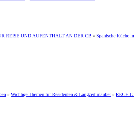
FÜR REISE UND AUFENTHALT AN DER CB
»
Spanische Küche mi
ben
»
Wichtige Themen für Residenten & Langzeiturlauber
»
RECHT: S