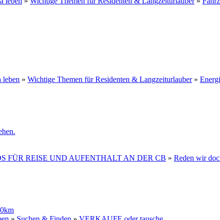
a leben
»
Wichtige Themen für Residenten & Langzeiturlauber
»
Fahr
 leben
»
Wichtige Themen für Residenten & Langzeiturlauber
»
Energ
ehen.
OS FÜR REISE UND AUFENTHALT AN DER CB
»
Reden wir doch
00km
ben
»
Suchen & Finden
»
VERKAUFE oder tausche