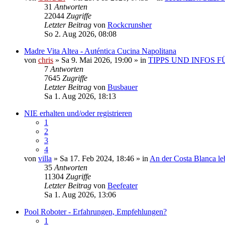
31
Antworten
22044
Zugriffe
Letzter Beitrag
von
Rockcrunsher
So 2. Aug 2026, 08:08
Madre Vita Altea - Auténtica Cucina Napolitana
von
chris
» Sa 9. Mai 2026, 19:00 » in
TIPPS UND INFOS 
7
Antworten
7645
Zugriffe
Letzter Beitrag
von
Busbauer
Sa 1. Aug 2026, 18:13
NIE erhalten und/oder registrieren
1
2
3
4
von
villa
» Sa 17. Feb 2024, 18:46 » in
An der Costa Blanca le
35
Antworten
11304
Zugriffe
Letzter Beitrag
von
Beefeater
Sa 1. Aug 2026, 13:06
Pool Roboter - Erfahrungen, Empfehlungen?
1