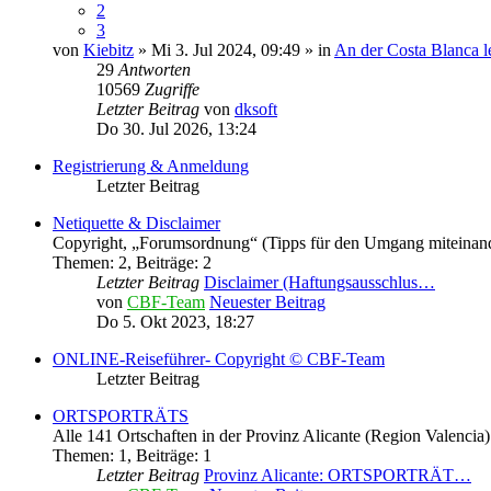
2
3
von
Kiebitz
» Mi 3. Jul 2024, 09:49 » in
An der Costa Blanca l
29
Antworten
10569
Zugriffe
Letzter Beitrag
von
dksoft
Do 30. Jul 2026, 13:24
Registrierung & Anmeldung
Letzter Beitrag
Netiquette & Disclaimer
Copyright, „Forumsordnung“ (Tipps für den Umgang miteinand
Themen
:
2
,
Beiträge
:
2
Letzter Beitrag
Disclaimer (Haftungsausschlus…
von
CBF-Team
Neuester Beitrag
Do 5. Okt 2023, 18:27
ONLINE-Reiseführer- Copyright © CBF-Team
Letzter Beitrag
ORTSPORTRÄTS
Alle 141 Ortschaften in der Provinz Alicante (Region Valencia)
Themen
:
1
,
Beiträge
:
1
Letzter Beitrag
Provinz Alicante: ORTSPORTRÄT…