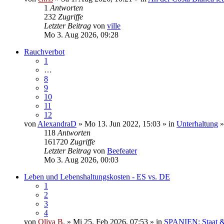
1
Antworten
232
Zugriffe
Letzter Beitrag
von
ville
Mo 3. Aug 2026, 09:28
Rauchverbot
1
…
8
9
10
11
12
von
AlexandraD
» Mo 13. Jun 2022, 15:03 » in
Unterhaltung
118
Antworten
161720
Zugriffe
Letzter Beitrag
von
Beefeater
Mo 3. Aug 2026, 00:03
Leben und Lebenshaltungskosten - ES vs. DE
1
2
3
4
von
Oliva B.
» Mi 25. Feb 2026, 07:53 » in
SPANIEN: Staat & 