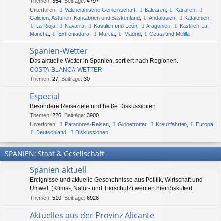
Themen
:
354
,
Beiträge
:
4797
Unterforen:
Valencianische Gemeinschaft
,
Balearen
,
Kanaren
,
Galicien, Asturien, Kantabrien und Baskenland
,
Andalusien
,
Katalonien
,
La Rioja
,
Navarra
,
Kastilien und León
,
Aragonien
,
Kastilien-La
Mancha
,
Extremadura
,
Murcia
,
Madrid
,
Ceuta und Melilla
Spanien-Wetter
Das aktuelle Wetter in Spanien, sortiert nach Regionen.
COSTA-BLANCA-WETTER
Themen
:
27
,
Beiträge
:
30
Especial
Besondere Reiseziele und heiße Diskussionen
Themen
:
226
,
Beiträge
:
3900
Unterforen:
Paradores-Reisen
,
Globetrotter
,
Kreuzfahrten
,
Europa
,
Deutschland
,
Diskussionen
SPANIEN: Staat & Gesellschaft
Spanien aktuell
Ereignisse und aktuelle Geschehnisse aus Politik, Wirtschaft und
Umwelt (Klima-, Natur- und Tierschutz) werden hier diskutiert.
Themen
:
510
,
Beiträge
:
6928
Aktuelles aus der Provinz Alicante