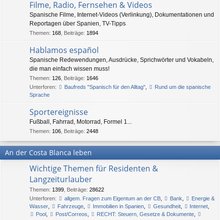
Filme, Radio, Fernsehen & Videos
Spanische Filme, Internet-Videos (Verlinkung), Dokumentationen und
Reportagen über Spanien, TV-Tipps
Themen
:
168
,
Beiträge
:
1894
Hablamos español
Spanische Redewendungen, Ausdrücke, Sprichwörter und Vokabeln,
die man einfach wissen muss!
Themen
:
126
,
Beiträge
:
1646
Unterforen:
Baufreds "Spanisch für den Alltag"
,
Rund um die spanische
Sprache
Sportereignisse
Fußball, Fahrrad, Motorrad, Formel 1...
Themen
:
106
,
Beiträge
:
2448
An der Costa Blanca leben
Wichtige Themen für Residenten &
Langzeiturlauber
Themen
:
1399
,
Beiträge
:
28622
Unterforen:
allgem. Fragen zum Eigentum an der CB
,
Bank
,
Energie &
Wasser
,
Fahrzeuge
,
Immobilien in Spanien
,
Gesundheit
,
Internet
,
Pool
,
Post/Correos
,
RECHT: Steuern, Gesetze & Dokumente
,