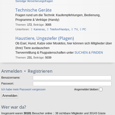
Sonstige Versicherungsfragen
Technische Geräte
Fragen rund um die Technik: Kaufempfehlungen, Bedienung,
Programme & Verträge (Handy)
Themen
:
172
,
Beiträge
:
3005
Unterforen:
Kameras
,
Telefon/Handys
,
TV
,
PC
Haustiere, Ungeziefer (Plagen)
Ob Esel, Hund, Katze oder Moskitos, hier können sich Mitglieder über
(ihre) Tiere austauschen
Tiervermittlung & Flugpatenschaften unter
SUCHEN & FINDEN
Themen
:
231
,
Beiträge
:
5039
Anmelden
•
Registrieren
Benutzername:
Passwort:
Ich habe mein Passwort vergessen
Angemeldet bleiben
Wer war da?
Insgesamt waren
30181
Besucher online :: 38 sichtbare Mitglieder und 30143 Gäste