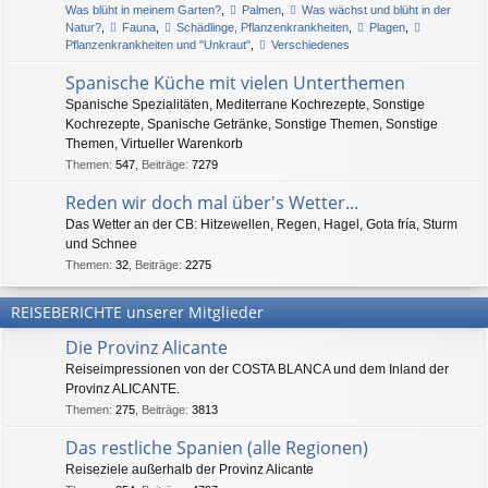
Was blüht in meinem Garten?
,
Palmen
,
Was wächst und blüht in der
Natur?
,
Fauna
,
Schädlinge, Pflanzenkrankheiten
,
Plagen
,
Pflanzenkrankheiten und "Unkraut"
,
Verschiedenes
Spanische Küche mit vielen Unterthemen
Spanische Spezialitäten, Mediterrane Kochrezepte, Sonstige
Kochrezepte, Spanische Getränke, Sonstige Themen, Sonstige
Themen, Virtueller Warenkorb
Themen
:
547
,
Beiträge
:
7279
Reden wir doch mal über's Wetter...
Das Wetter an der CB: Hitzewellen, Regen, Hagel, Gota fría, Sturm
und Schnee
Themen
:
32
,
Beiträge
:
2275
REISEBERICHTE unserer Mitglieder
Die Provinz Alicante
Reiseimpressionen von der COSTA BLANCA und dem Inland der
Provinz ALICANTE.
Themen
:
275
,
Beiträge
:
3813
Das restliche Spanien (alle Regionen)
Reiseziele außerhalb der Provinz Alicante