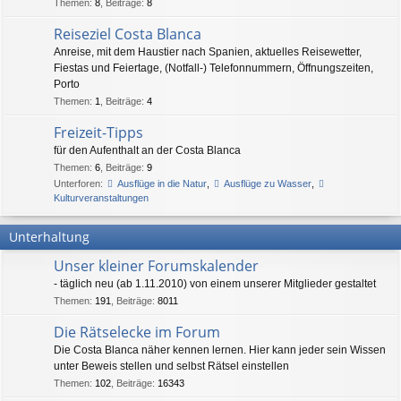
Themen
:
8
,
Beiträge
:
8
Reiseziel Costa Blanca
Anreise, mit dem Haustier nach Spanien, aktuelles Reisewetter,
Fiestas und Feiertage, (Notfall-) Telefonnummern, Öffnungszeiten,
Porto
Themen
:
1
,
Beiträge
:
4
Freizeit-Tipps
für den Aufenthalt an der Costa Blanca
Themen
:
6
,
Beiträge
:
9
Unterforen:
Ausflüge in die Natur
,
Ausflüge zu Wasser
,
Kulturveranstaltungen
Unterhaltung
Unser kleiner Forumskalender
- täglich neu (ab 1.11.2010) von einem unserer Mitglieder gestaltet
Themen
:
191
,
Beiträge
:
8011
Die Rätselecke im Forum
Die Costa Blanca näher kennen lernen. Hier kann jeder sein Wissen
unter Beweis stellen und selbst Rätsel einstellen
Themen
:
102
,
Beiträge
:
16343