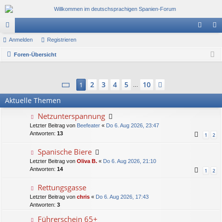
or
Anmelden
Registrieren
n
eg
en
Foren-Übersicht
m
ist
el
rie
Seite
1
von
10
2
3
4
5
10
1
Nächste
de
re
…
Aktuelle Themen
n
n
Netzunterspannung
Letzter Beitrag von
Beefeater
«
Do 6. Aug 2026, 23:47
Antworten:
13
1
2
Spanische Biere
Letzter Beitrag von
Oliva B.
«
Do 6. Aug 2026, 21:10
Antworten:
14
1
2
Rettungsgasse
Letzter Beitrag von
chris
«
Do 6. Aug 2026, 17:43
Antworten:
3
Führerschein 65+