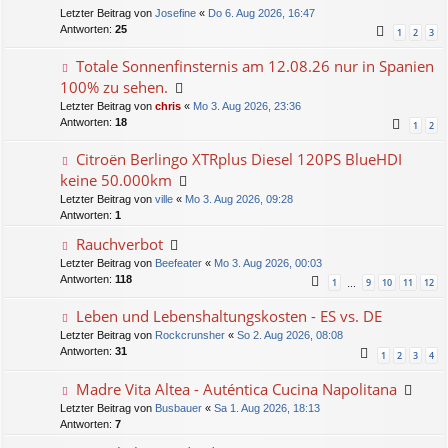
Letzter Beitrag von
Josefine
«
Do 6. Aug 2026, 16:47
Antworten:
25
1
2
3
Totale Sonnenfinsternis am 12.08.26 nur in Spanien
100% zu sehen.
Letzter Beitrag von
chris
«
Mo 3. Aug 2026, 23:36
Antworten:
18
1
2
Citroën Berlingo XTRplus Diesel 120PS BlueHDI
keine 50.000km
Letzter Beitrag von
ville
«
Mo 3. Aug 2026, 09:28
Antworten:
1
Rauchverbot
Letzter Beitrag von
Beefeater
«
Mo 3. Aug 2026, 00:03
Antworten:
118
1
9
10
11
12
…
Leben und Lebenshaltungskosten - ES vs. DE
Letzter Beitrag von
Rockcrunsher
«
So 2. Aug 2026, 08:08
Antworten:
31
1
2
3
4
Madre Vita Altea - Auténtica Cucina Napolitana
Letzter Beitrag von
Busbauer
«
Sa 1. Aug 2026, 18:13
Antworten:
7