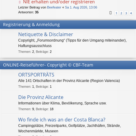
NIE erhalten und/oder registrieren
Letzter Beitrag von
Beefeater
«
Sa 1. Aug 2026, 13:06
Antworten:
35
1
2
3
4
Registrierung & Anmeldung
Netiquette & Disclaimer
Copyright, „Forumsordnung“ (Tipps für den Umgang miteinander),
Haftungsausschluss
Themen
:
2
,
Beiträge
:
2
ONLINE-Reiseführer- Copyright © CBF-Team
ORTSPORTRÄTS
Alle 141 Ortschaften in der Provinz Alicante (Region Valencia)
Themen
:
1
,
Beiträge
:
1
Die Provinz Alicante
Informationen über Klima, Bevölkerung, Sprache usw.
Themen
:
9
,
Beiträge
:
18
Wo finde ich was an der Costa Blanca?
Campingplätze, Freizeitparks, Golfplätze, Jachthäfen, Strände,
Wochenmärkte, Museen