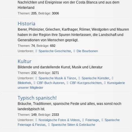
Nachrichten und Ereignisse von der Costa Blanca und aus dem
Hinterland
Themen
:
205
,
Beiträge
:
3006
Historia
Iberer, Phönizier, Griechen, Karthager, Römer, Westgoten und Mauren
haben in der Region ihre Spuren hinterlassen, die Landschaft und
Generationen von Menschen geprägt.
Themen
:
74
,
Beiträge
:
692
Unterforen:
Spanische Geschichte
,
Die Bourbonen
Kultur
Bildende und darstellende Kunst, Musik und Literatur
Themen
:
232
,
Beiträge
:
3271
Unterforen:
Spanische Musik & Tänze
,
Spanische Künstler
,
Bibliothek
,
CBF-Buch-Autoren
,
CBF-Kurzgeschichten
,
Kunstgalerie
unserer Mitglieder
Typisch spanisch!
Bräuche, Traditionen, spanische Feste und alles, was sonst noch
landestypisch ist.
Themen
:
149
,
Beiträge
:
2333
Unterforen:
Nostalgische Fotos & Videos
,
Feiertage
,
Spanische
Feiertage & Fiestas
,
Spanische Sitten & Gebräuche