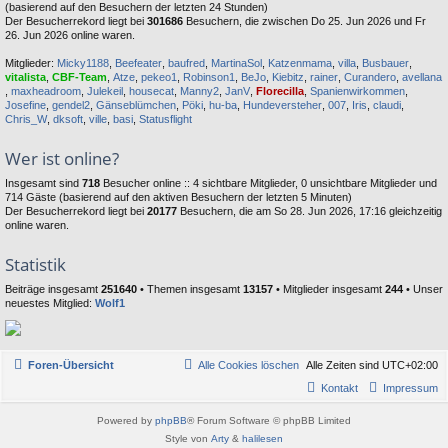
(basierend auf den Besuchern der letzten 24 Stunden)
Der Besucherrekord liegt bei
301686
Besuchern, die zwischen Do 25. Jun 2026 und Fr
26. Jun 2026 online waren.
Mitglieder:
Micky1188
,
Beefeater
,
baufred
,
MartinaSol
,
Katzenmama
,
villa
,
Busbauer
,
vitalista
,
CBF-Team
,
Atze
,
pekeo1
,
Robinson1
,
BeJo
,
Kiebitz
,
rainer
,
Curandero
,
avellana
,
maxheadroom
,
Julekeil
,
housecat
,
Manny2
,
JanV
,
Florecilla
,
Spanienwirkommen
,
Josefine
,
gendel2
,
Gänseblümchen
,
Pöki
,
hu-ba
,
Hundeversteher
,
007
,
Iris
,
claudi
,
Chris_W
,
dksoft
,
ville
,
basi
,
Statusflight
Wer ist online?
Insgesamt sind
718
Besucher online :: 4 sichtbare Mitglieder, 0 unsichtbare Mitglieder und
714 Gäste (basierend auf den aktiven Besuchern der letzten 5 Minuten)
Der Besucherrekord liegt bei
20177
Besuchern, die am So 28. Jun 2026, 17:16 gleichzeitig
online waren.
Statistik
Beiträge insgesamt
251640
• Themen insgesamt
13157
• Mitglieder insgesamt
244
• Unser
neuestes Mitglied:
Wolf1
Foren-Übersicht
Alle Cookies löschen
Alle Zeiten sind
UTC+02:00
Kontakt
Impressum
Powered by
phpBB
® Forum Software © phpBB Limited
Style von
Arty
&
halilesen