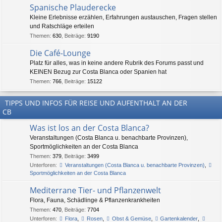
Spanische Plauderecke
Kleine Erlebnisse erzählen, Erfahrungen austauschen, Fragen stellen
und Ratschläge erteilen
Themen
:
630
,
Beiträge
:
9190
Die Café-Lounge
Platz für alles, was in keine andere Rubrik des Forums passt und
KEINEN Bezug zur Costa Blanca oder Spanien hat
Themen
:
766
,
Beiträge
:
15122
TIPPS UND INFOS FÜR REISE UND AUFENTHALT AN DER
CB
Was ist los an der Costa Blanca?
Veranstaltungen (Costa Blanca u. benachbarte Provinzen),
Sportmöglichkeiten an der Costa Blanca
Themen
:
379
,
Beiträge
:
3499
Unterforen:
Veranstaltungen (Costa Blanca u. benachbarte Provinzen)
,
Sportmöglichkeiten an der Costa Blanca
Mediterrane Tier- und Pflanzenwelt
Flora, Fauna, Schädlinge & Pflanzenkrankheiten
Themen
:
470
,
Beiträge
:
7704
Unterforen:
Flora
,
Rosen
,
Obst & Gemüse
,
Gartenkalender
,