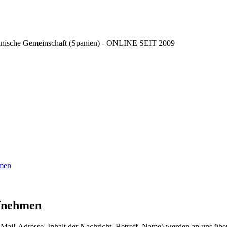
ncianische Gemeinschaft (Spanien) - ONLINE SEIT 2009
hmen
ufnehmen
il-Adresse, Inhalt der Nachricht, Betreff, Name) werden an uns überm