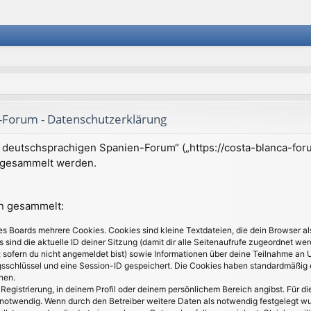
Forum - Datenschutzerklärung
m deutschsprachigen Spanien-Forum“ („https://costa-blanca-foru
 gesammelt werden.
en gesammelt:
s Boards mehrere Cookies. Cookies sind kleine Textdateien, die dein Browser a
s sind die aktuelle ID deiner Sitzung (damit dir alle Seitenaufrufe zugeordnet we
 sofern du nicht angemeldet bist) sowie Informationen über deine Teilnahme an 
gsschlüssel und eine Session-ID gespeichert. Die Cookies haben standardmäßig e
hen.
Registrierung, in deinem Profil oder deinem persönlichem Bereich angibst. Für di
twendig. Wenn durch den Betreiber weitere Daten als notwendig festgelegt wurden