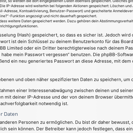
ellst, so werden die dort eingegebenen Daten ebenfalls gespeichert. Gleiches gil
 Die IP-Adresse wird weiterhin bei folgenden Aktionen gespeichert: Löschen und
il-Adresse, Kontoaktivierung, Benutzer-Passwort) und gescheiterte Anmeldever
line?“-Funktion angezeigt und nicht dauerhaft gespeichert.
, dass weitere Daten gespeichert werden. Dazu gehören dein Abstimmungsverhal
hrichtigungsfunktionen.
elung (Hash) gespeichert, so dass es sicher ist. Jedoch wird 
wort ist dein Schlüssel zu deinem Benutzerkonto für das Boar
pBB Limited oder ein Dritter berechtigterweise nach deinem Pas
ch habe mein Passwort vergessen“ benutzen. Die phpBB-Softwa
end ein neu generiertes Passwort an diese Adresse, mit dem d
gebenen und oben näher spezifizierten Daten zu speichern, um 
m Rahmen einer Interessenabwägung zwischen deinen und seinen 
n mit deiner IP-Adresse und der von deinem Browser übermitt
achverfolgbarkeit notwendig ist.
er Daten
anderen Personen zu ermöglichen. Du bist dir daher bewusst, da
glich sein können. Der Betreiber kann jedoch festlegen, dass ei