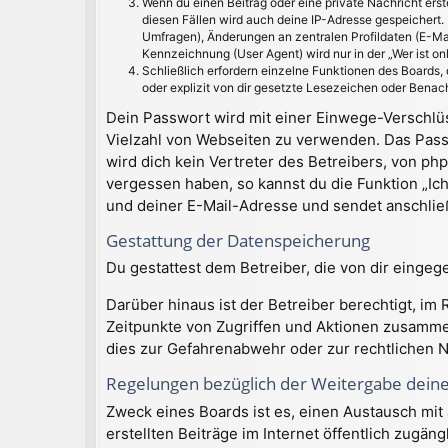
Wenn du einen Beitrag oder eine private Nachricht erst
diesen Fällen wird auch deine IP-Adresse gespeichert.
Umfragen), Änderungen an zentralen Profildaten (E-Ma
Kennzeichnung (User Agent) wird nur in der „Wer ist on
Schließlich erfordern einzelne Funktionen des Boards
oder explizit von dir gesetzte Lesezeichen oder Benac
Dein Passwort wird mit einer Einwege-Verschlüss
Vielzahl von Webseiten zu verwenden. Das Pass
wird dich kein Vertreter des Betreibers, von ph
vergessen haben, so kannst du die Funktion „I
und deiner E-Mail-Adresse und sendet anschließ
Gestattung der Datenspeicherung
Du gestattest dem Betreiber, die von dir einge
Darüber hinaus ist der Betreiber berechtigt, i
Zeitpunkte von Zugriffen und Aktionen zusamme
dies zur Gefahrenabwehr oder zur rechtlichen N
Regelungen bezüglich der Weitergabe dein
Zweck eines Boards ist es, einen Austausch mit 
erstellten Beiträge im Internet öffentlich zugän