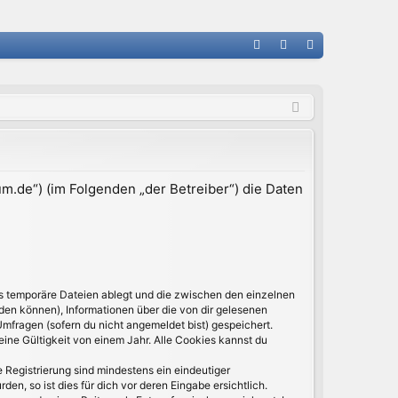
FA
n
eg
Q
m
ist
el
rie
de
re
n
n
m.de“) (im Folgenden „der Betreiber“) die Daten
ls temporäre Dateien ablegt und die zwischen den einzelnen
rden können), Informationen über die von dir gelesenen
Umfragen (sofern du nicht angemeldet bist) gespeichert.
ine Gültigkeit von einem Jahr. Alle Cookies kannst du
e Registrierung sind mindestens ein eindeutiger
, so ist dies für dich vor deren Eingabe ersichtlich.