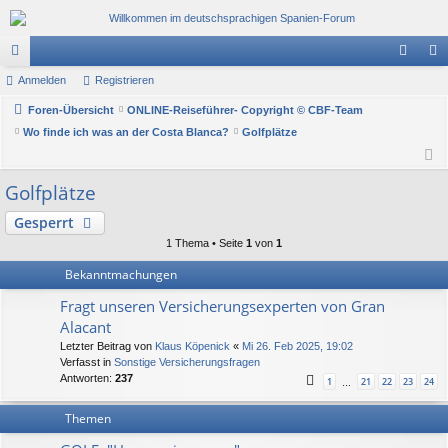
or
Anmelden
Registrieren
n
eg
en
Foren-Übersicht
ONLINE-Reiseführer- Copyright © CBF-Team
m
ist
Wo finde ich was an der Costa Blanca?
Golfplätze
el
rie
de
re
Golfplätze
n
n
Gesperrt
1 Thema • Seite
1
von
1
Bekanntmachungen
Fragt unseren Versicherungsexperten von Gran
Alacant
Letzter Beitrag von
Klaus Köpenick
«
Mi 26. Feb 2025, 19:02
Verfasst in
Sonstige Versicherungsfragen
Antworten:
237
1
21
22
23
24
…
Themen