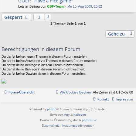
GOLF: "Have a nice game"
Letzter Beitrag von
CBF-Team
«
Mo 10. Aug 2009, 20:32
Gesperrt
1 Thema • Seite
1
von
1
Gehe zu
Berechtigungen in diesem Forum
Du darfst
keine
neuen Themen in diesem Forum erstellen.
Du darfst
keine
Antworten zu Themen in diesem Forum erstellen.
Du darfst deine Beiträge in diesem Forum
nicht
ändern.
Du darfst deine Beiträge in diesem Forum
nicht
löschen.
Du darfst
keine
Dateianhänge in diesem Forum erstellen.
Foren-Übersicht
Alle Cookies löschen
Alle Zeiten sind
UTC+02:00
Kontakt
Impressum
Powered by
phpBB
® Forum Software © phpBB Limited
Style von
Arty
&
halilesen
Deutsche Übersetzung durch
phpBB.de
Datenschutz
|
Nutzungsbedingungen