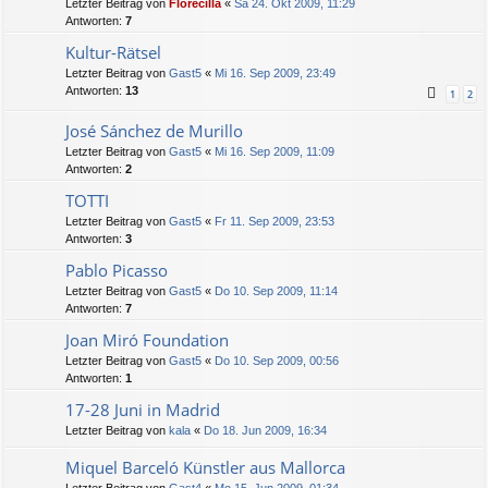
Letzter Beitrag von
Florecilla
«
Sa 24. Okt 2009, 11:29
Antworten:
7
Kultur-Rätsel
Letzter Beitrag von
Gast5
«
Mi 16. Sep 2009, 23:49
Antworten:
13
1
2
José Sánchez de Murillo
Letzter Beitrag von
Gast5
«
Mi 16. Sep 2009, 11:09
Antworten:
2
TOTTI
Letzter Beitrag von
Gast5
«
Fr 11. Sep 2009, 23:53
Antworten:
3
Pablo Picasso
Letzter Beitrag von
Gast5
«
Do 10. Sep 2009, 11:14
Antworten:
7
Joan Miró Foundation
Letzter Beitrag von
Gast5
«
Do 10. Sep 2009, 00:56
Antworten:
1
17-28 Juni in Madrid
Letzter Beitrag von
kala
«
Do 18. Jun 2009, 16:34
Miquel Barceló Künstler aus Mallorca