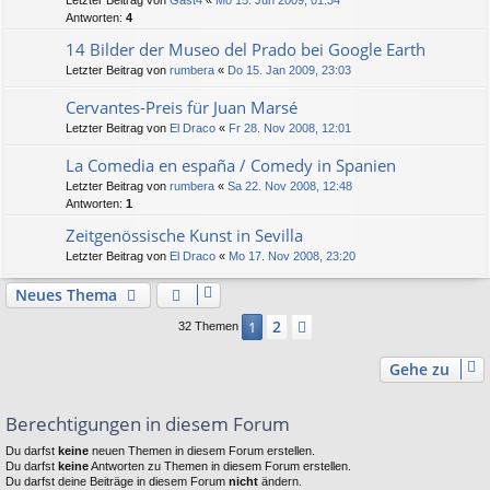
Letzter Beitrag von
Gast4
«
Mo 15. Jun 2009, 01:34
Antworten:
4
14 Bilder der Museo del Prado bei Google Earth
Letzter Beitrag von
rumbera
«
Do 15. Jan 2009, 23:03
Cervantes-Preis für Juan Marsé
Letzter Beitrag von
El Draco
«
Fr 28. Nov 2008, 12:01
La Comedia en españa / Comedy in Spanien
Letzter Beitrag von
rumbera
«
Sa 22. Nov 2008, 12:48
Antworten:
1
Zeitgenössische Kunst in Sevilla
Letzter Beitrag von
El Draco
«
Mo 17. Nov 2008, 23:20
Neues Thema
2
1
Nächste
32 Themen
Gehe zu
Berechtigungen in diesem Forum
Du darfst
keine
neuen Themen in diesem Forum erstellen.
Du darfst
keine
Antworten zu Themen in diesem Forum erstellen.
Du darfst deine Beiträge in diesem Forum
nicht
ändern.