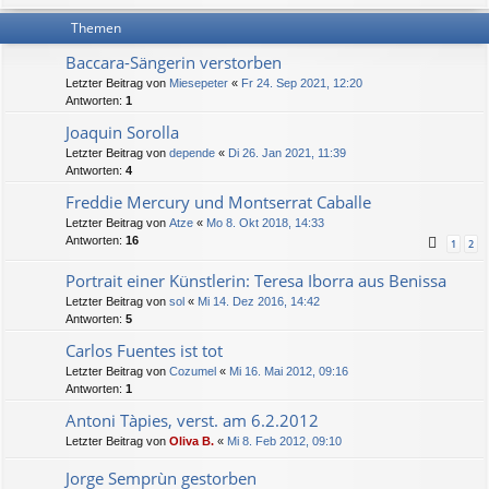
Themen
Baccara-Sängerin verstorben
Letzter Beitrag von
Miesepeter
«
Fr 24. Sep 2021, 12:20
Antworten:
1
Joaquin Sorolla
Letzter Beitrag von
depende
«
Di 26. Jan 2021, 11:39
Antworten:
4
Freddie Mercury und Montserrat Caballe
Letzter Beitrag von
Atze
«
Mo 8. Okt 2018, 14:33
Antworten:
16
1
2
Portrait einer Künstlerin: Teresa Iborra aus Benissa
Letzter Beitrag von
sol
«
Mi 14. Dez 2016, 14:42
Antworten:
5
Carlos Fuentes ist tot
Letzter Beitrag von
Cozumel
«
Mi 16. Mai 2012, 09:16
Antworten:
1
Antoni Tàpies, verst. am 6.2.2012
Letzter Beitrag von
Oliva B.
«
Mi 8. Feb 2012, 09:10
Jorge Semprùn gestorben