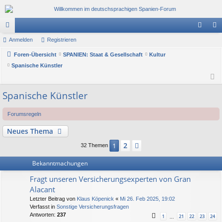
or
Anmelden
Registrieren
n
eg
en
Foren-Übersicht
SPANIEN: Staat & Gesellschaft
Kultur
m
ist
Spanische Künstler
el
rie
de
re
Spanische Künstler
n
n
Forumsregeln
Neues Thema
2
1
Nächste
32 Themen
Bekanntmachungen
Fragt unseren Versicherungsexperten von Gran
Alacant
Letzter Beitrag von
Klaus Köpenick
«
Mi 26. Feb 2025, 19:02
Verfasst in
Sonstige Versicherungsfragen
Antworten:
237
1
21
22
23
24
…