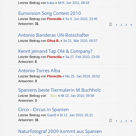
Letzter Beitrag von
kuba
«
Mi 8. Jun 2011, 08:43
Eurovision Song Contest 2010
Letzter Beitrag von
Florecilla
«
So 6. Jun 2010, 23:45
Antworten:
31
1
2
3
4
Antonio Banderas UN-Botschafter
Letzter Beitrag von
Oliva B.
«
So 21. Mär 2010, 00:57
Kennt jemand Tap Olé & Company?
Letzter Beitrag von
Florecilla
«
Sa 27. Feb 2010, 23:09
Antworten:
5
Antonio Torres Alba
Letzter Beitrag von
Florecilla
«
Mo 25. Jan 2010, 20:52
Antworten:
3
Spaniens beste Tiermalerin M.Buchholz
Letzter Beitrag von
Alex
«
Mi 13. Jan 2010, 09:58
Antworten:
3
Circo - Circus in Spanien
Letzter Beitrag von
Gast5
«
Di 12. Jan 2010, 01:21
Antworten:
31
1
2
3
4
Naturfotograf 2009 kommt aus Spanien