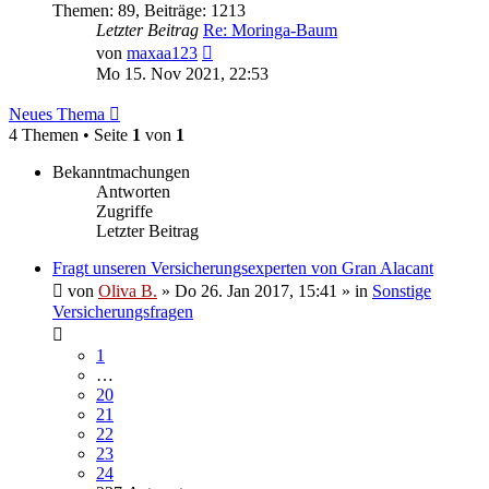
Themen
:
89
,
Beiträge
:
1213
Letzter Beitrag
Re: Moringa-Baum
Neuester
von
maxaa123
Beitrag
Mo 15. Nov 2021, 22:53
Neues Thema
4 Themen • Seite
1
von
1
Bekanntmachungen
Antworten
Zugriffe
Letzter Beitrag
Fragt unseren Versicherungsexperten von Gran Alacant
von
Oliva B.
»
Do 26. Jan 2017, 15:41
» in
Sonstige
Versicherungsfragen
1
…
20
21
22
23
24