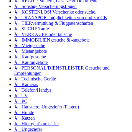
↳ RECHT: Steuern, Gesetze & Dokumente
↳ Sonstige Versicherungsfragen
↳ KOSTENLOS! Verschenke oder suche...
↳ TRANSPORTmöglichkeiten von und zur CB
↳ TIERvermittlung & Flugpatenschaften
↳ SUCHE/kaufe
↳ VERKAUFE oder tausche
↳ IMMOBILIENgesuche & -angebote
↳ Mietgesuche
↳ Mietangebote
↳ Kaufgesuche
↳ Kaufangebote
↳ PERSONAL/DIENSTLEISTER Gesuche und
Empfehlungen
↳ Technische Geräte
↳ Kameras
↳ Telefon/Handys
↳ TV
↳ PC
↳ Haustiere, Ungeziefer (Plagen)
↳ Hunde
↳ Katzen
↳ Hier geht's ums Tier
↳ Ungeziefer