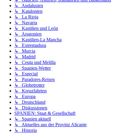
↳ Andalusien
↳ Katalonien
↳ La Rioja
↳ Navarra
↳ Kastilien und León
↳ Aragonien
↳ Kastilien-La Mancha
↳ Extremadura
↳ Murcia
↳ Madrid
↳ Ceuta und Melilla
↳ Spanien-Wetter
↳ Especial
↳ Paradores-Reisen
↳ Globetrotter
↳ Kreuzfahrten
↳ Europa
↳ Deutschland
↳ Diskussionen
SPANIEN: Staat & Gesellschaft
↳ Spanien aktuell
↳ Aktuelles aus der Provinz Alicante
↳ Historia