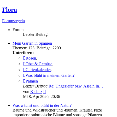
Flora
Forumsregeln
Forum
Letzter Beitrag
Mein Garten in Spanien
Themen
:
123
,
Beiträge
:
2209
Unterforen:
Rosen
,
Obst & Gemüse
,
Gartenkalender
,
Was blüht in meinem Garten?
,
Palmen
Letzter Beitrag
Re: Ungeziefer bzw. Asseln In…
Neuester
von
Kiebitz
Beitrag
Mi 8. Apr 2026, 20:36
Was wächst und blüht in der Natur?
Bäume und Wildsträucher und -blumen, Kräuter, Pilze
importierte subtropische Bäume und sonstige Pflanzen