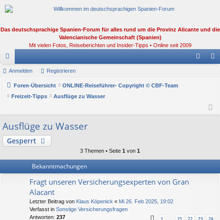
Das deutschsprachige Spanien-Forum für alles rund um die Provinz Alicante und die
Valencianische Gemeinschaft (Spanien)
Mit vielen Fotos, Reiseberichten und Insider-Tipps • Online seit 2009
or
Anmelden
Registrieren
n
eg
en
Foren-Übersicht
ONLINE-Reiseführer- Copyright © CBF-Team
m
ist
Freizeit-Tipps
Ausflüge zu Wasser
el
rie
de
re
Ausflüge zu Wasser
n
n
Gesperrt
3 Themen • Seite
1
von
1
Bekanntmachungen
Fragt unseren Versicherungsexperten von Gran
Alacant
Letzter Beitrag von
Klaus Köpenick
«
Mi 26. Feb 2025, 19:02
Verfasst in
Sonstige Versicherungsfragen
Antworten:
237
1
21
22
23
24
…