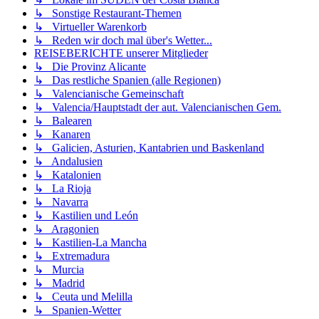
↳ Sonstige Restaurant-Themen
↳ Virtueller Warenkorb
↳ Reden wir doch mal über's Wetter...
REISEBERICHTE unserer Mitglieder
↳ Die Provinz Alicante
↳ Das restliche Spanien (alle Regionen)
↳ Valencianische Gemeinschaft
↳ Valencia/Hauptstadt der aut. Valencianischen Gem.
↳ Balearen
↳ Kanaren
↳ Galicien, Asturien, Kantabrien und Baskenland
↳ Andalusien
↳ Katalonien
↳ La Rioja
↳ Navarra
↳ Kastilien und León
↳ Aragonien
↳ Kastilien-La Mancha
↳ Extremadura
↳ Murcia
↳ Madrid
↳ Ceuta und Melilla
↳ Spanien-Wetter