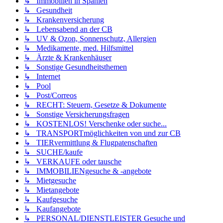
↳ Immobilien in Spanien
↳ Gesundheit
↳ Krankenversicherung
↳ Lebensabend an der CB
↳ UV & Ozon, Sonnenschutz, Allergien
↳ Medikamente, med. Hilfsmittel
↳ Ärzte & Krankenhäuser
↳ Sonstige Gesundheitsthemen
↳ Internet
↳ Pool
↳ Post/Correos
↳ RECHT: Steuern, Gesetze & Dokumente
↳ Sonstige Versicherungsfragen
↳ KOSTENLOS! Verschenke oder suche...
↳ TRANSPORTmöglichkeiten von und zur CB
↳ TIERvermittlung & Flugpatenschaften
↳ SUCHE/kaufe
↳ VERKAUFE oder tausche
↳ IMMOBILIENgesuche & -angebote
↳ Mietgesuche
↳ Mietangebote
↳ Kaufgesuche
↳ Kaufangebote
↳ PERSONAL/DIENSTLEISTER Gesuche und