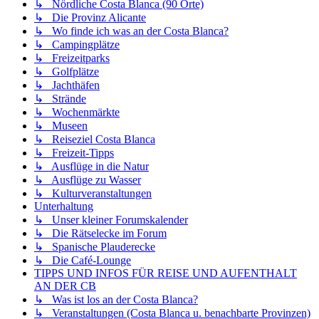
↳ Nördliche Costa Blanca (90 Orte)
↳ Die Provinz Alicante
↳ Wo finde ich was an der Costa Blanca?
↳ Campingplätze
↳ Freizeitparks
↳ Golfplätze
↳ Jachthäfen
↳ Strände
↳ Wochenmärkte
↳ Museen
↳ Reiseziel Costa Blanca
↳ Freizeit-Tipps
↳ Ausflüge in die Natur
↳ Ausflüge zu Wasser
↳ Kulturveranstaltungen
Unterhaltung
↳ Unser kleiner Forumskalender
↳ Die Rätselecke im Forum
↳ Spanische Plauderecke
↳ Die Café-Lounge
TIPPS UND INFOS FÜR REISE UND AUFENTHALT
AN DER CB
↳ Was ist los an der Costa Blanca?
↳ Veranstaltungen (Costa Blanca u. benachbarte Provinzen)