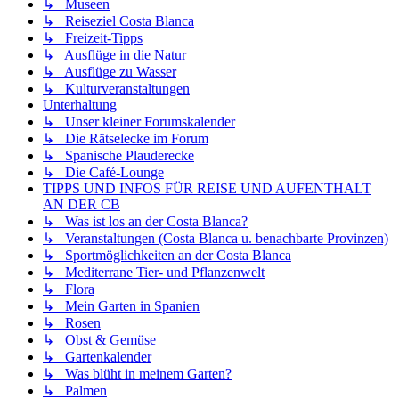
↳ Museen
↳ Reiseziel Costa Blanca
↳ Freizeit-Tipps
↳ Ausflüge in die Natur
↳ Ausflüge zu Wasser
↳ Kulturveranstaltungen
Unterhaltung
↳ Unser kleiner Forumskalender
↳ Die Rätselecke im Forum
↳ Spanische Plauderecke
↳ Die Café-Lounge
TIPPS UND INFOS FÜR REISE UND AUFENTHALT
AN DER CB
↳ Was ist los an der Costa Blanca?
↳ Veranstaltungen (Costa Blanca u. benachbarte Provinzen)
↳ Sportmöglichkeiten an der Costa Blanca
↳ Mediterrane Tier- und Pflanzenwelt
↳ Flora
↳ Mein Garten in Spanien
↳ Rosen
↳ Obst & Gemüse
↳ Gartenkalender
↳ Was blüht in meinem Garten?
↳ Palmen