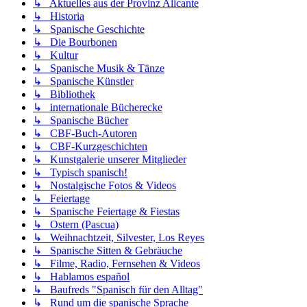
↳ Aktuelles aus der Provinz Alicante
↳ Historia
↳ Spanische Geschichte
↳ Die Bourbonen
↳ Kultur
↳ Spanische Musik & Tänze
↳ Spanische Künstler
↳ Bibliothek
↳ internationale Bücherecke
↳ Spanische Bücher
↳ CBF-Buch-Autoren
↳ CBF-Kurzgeschichten
↳ Kunstgalerie unserer Mitglieder
↳ Typisch spanisch!
↳ Nostalgische Fotos & Videos
↳ Feiertage
↳ Spanische Feiertage & Fiestas
↳ Ostern (Pascua)
↳ Weihnachtzeit, Silvester, Los Reyes
↳ Spanische Sitten & Gebräuche
↳ Filme, Radio, Fernsehen & Videos
↳ Hablamos español
↳ Baufreds "Spanisch für den Alltag"
↳ Rund um die spanische Sprache