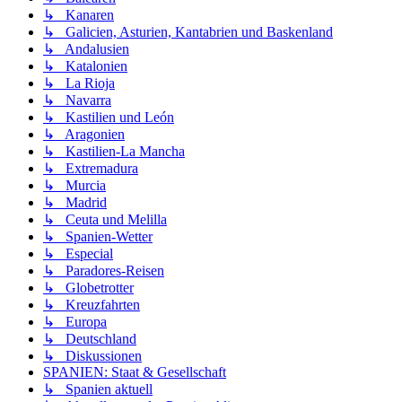
↳ Kanaren
↳ Galicien, Asturien, Kantabrien und Baskenland
↳ Andalusien
↳ Katalonien
↳ La Rioja
↳ Navarra
↳ Kastilien und León
↳ Aragonien
↳ Kastilien-La Mancha
↳ Extremadura
↳ Murcia
↳ Madrid
↳ Ceuta und Melilla
↳ Spanien-Wetter
↳ Especial
↳ Paradores-Reisen
↳ Globetrotter
↳ Kreuzfahrten
↳ Europa
↳ Deutschland
↳ Diskussionen
SPANIEN: Staat & Gesellschaft
↳ Spanien aktuell