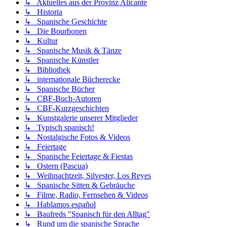
↳ Aktuelles aus der Provinz Alicante
↳ Historia
↳ Spanische Geschichte
↳ Die Bourbonen
↳ Kultur
↳ Spanische Musik & Tänze
↳ Spanische Künstler
↳ Bibliothek
↳ internationale Bücherecke
↳ Spanische Bücher
↳ CBF-Buch-Autoren
↳ CBF-Kurzgeschichten
↳ Kunstgalerie unserer Mitglieder
↳ Typisch spanisch!
↳ Nostalgische Fotos & Videos
↳ Feiertage
↳ Spanische Feiertage & Fiestas
↳ Ostern (Pascua)
↳ Weihnachtzeit, Silvester, Los Reyes
↳ Spanische Sitten & Gebräuche
↳ Filme, Radio, Fernsehen & Videos
↳ Hablamos español
↳ Baufreds "Spanisch für den Alltag"
↳ Rund um die spanische Sprache