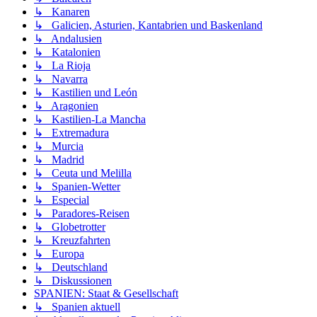
↳ Kanaren
↳ Galicien, Asturien, Kantabrien und Baskenland
↳ Andalusien
↳ Katalonien
↳ La Rioja
↳ Navarra
↳ Kastilien und León
↳ Aragonien
↳ Kastilien-La Mancha
↳ Extremadura
↳ Murcia
↳ Madrid
↳ Ceuta und Melilla
↳ Spanien-Wetter
↳ Especial
↳ Paradores-Reisen
↳ Globetrotter
↳ Kreuzfahrten
↳ Europa
↳ Deutschland
↳ Diskussionen
SPANIEN: Staat & Gesellschaft
↳ Spanien aktuell