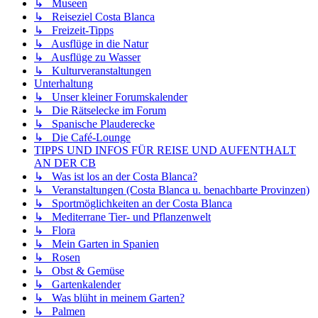
↳ Museen
↳ Reiseziel Costa Blanca
↳ Freizeit-Tipps
↳ Ausflüge in die Natur
↳ Ausflüge zu Wasser
↳ Kulturveranstaltungen
Unterhaltung
↳ Unser kleiner Forumskalender
↳ Die Rätselecke im Forum
↳ Spanische Plauderecke
↳ Die Café-Lounge
TIPPS UND INFOS FÜR REISE UND AUFENTHALT
AN DER CB
↳ Was ist los an der Costa Blanca?
↳ Veranstaltungen (Costa Blanca u. benachbarte Provinzen)
↳ Sportmöglichkeiten an der Costa Blanca
↳ Mediterrane Tier- und Pflanzenwelt
↳ Flora
↳ Mein Garten in Spanien
↳ Rosen
↳ Obst & Gemüse
↳ Gartenkalender
↳ Was blüht in meinem Garten?
↳ Palmen