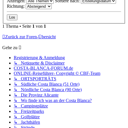
Anzeigen:
Sortiere nach:
Richtung:
1 Thema • Seite
1
von
1
Zurück zur Foren-Übersicht
Gehe zu
Registrierung & Anmeldung
↳ Netiquette & Disclaimer
COSTA-BLANCA-FORUM.de
ONLINE-Reiseführer- Copyright © CBF-Team
↳ ORTSPORTRÄTS
↳ Südliche Costa Blanca (51 Orte)
↳ Nördliche Costa Blanca (90 Orte)
↳ Die Provinz Alicante
↳ Wo finde ich was an der Costa Blanca?
↳ Campingplätze
↳ Freizeitparks
↳ Golfplätze
↳ Jachthäfen
↳ Strände