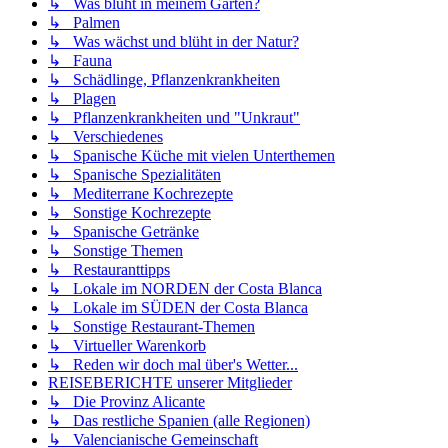
↳ Was blüht in meinem Garten?
↳ Palmen
↳ Was wächst und blüht in der Natur?
↳ Fauna
↳ Schädlinge, Pflanzenkrankheiten
↳ Plagen
↳ Pflanzenkrankheiten und "Unkraut"
↳ Verschiedenes
↳ Spanische Küche mit vielen Unterthemen
↳ Spanische Spezialitäten
↳ Mediterrane Kochrezepte
↳ Sonstige Kochrezepte
↳ Spanische Getränke
↳ Sonstige Themen
↳ Restauranttipps
↳ Lokale im NORDEN der Costa Blanca
↳ Lokale im SÜDEN der Costa Blanca
↳ Sonstige Restaurant-Themen
↳ Virtueller Warenkorb
↳ Reden wir doch mal über's Wetter...
REISEBERICHTE unserer Mitglieder
↳ Die Provinz Alicante
↳ Das restliche Spanien (alle Regionen)
↳ Valencianische Gemeinschaft