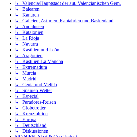
↳ Valencia/Hauptstadt der aut. Valencianischen Gem.
↳ Balearen
↳ Kanaren
↳ Galicien, Asturien, Kantabrien und Baskenland
↳ Andalusien
↳ Katalonien
↳ La Rioja
↳ Navarra
↳ Kastilien und León
↳ Aragonien
↳ Kastilien-La Mancha
↳ Extremadura
↳ Murcia
↳ Madrid
↳ Ceuta und Melilla
↳ Spanien-Wetter
↳ Especial
↳ Paradores-Reisen
↳ Globetrotter
↳ Kreuzfahrten
↳ Europa
↳ Deutschland
↳ Diskussionen
SPANIEN: Staat & Gesellschaft