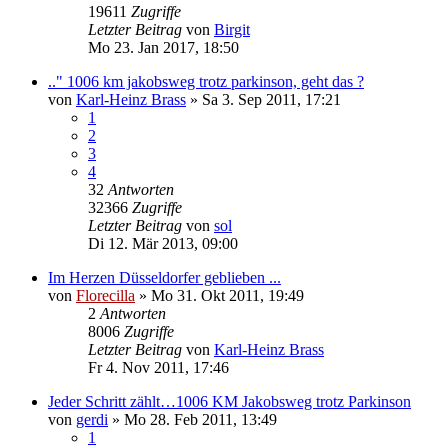
19611
Zugriffe
Letzter Beitrag
von
Birgit
Mo 23. Jan 2017, 18:50
.." 1006 km jakobsweg trotz parkinson, geht das ?
von
Karl-Heinz Brass
»
Sa 3. Sep 2011, 17:21
1
2
3
4
32
Antworten
32366
Zugriffe
Letzter Beitrag
von
sol
Di 12. Mär 2013, 09:00
Im Herzen Düsseldorfer geblieben ...
von
Florecilla
»
Mo 31. Okt 2011, 19:49
2
Antworten
8006
Zugriffe
Letzter Beitrag
von
Karl-Heinz Brass
Fr 4. Nov 2011, 17:46
Jeder Schritt zählt…1006 KM Jakobsweg trotz Parkinson
von
gerdi
»
Mo 28. Feb 2011, 13:49
1