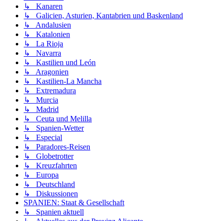
↳ Kanaren
↳ Galicien, Asturien, Kantabrien und Baskenland
↳ Andalusien
↳ Katalonien
↳ La Rioja
↳ Navarra
↳ Kastilien und León
↳ Aragonien
↳ Kastilien-La Mancha
↳ Extremadura
↳ Murcia
↳ Madrid
↳ Ceuta und Melilla
↳ Spanien-Wetter
↳ Especial
↳ Paradores-Reisen
↳ Globetrotter
↳ Kreuzfahrten
↳ Europa
↳ Deutschland
↳ Diskussionen
SPANIEN: Staat & Gesellschaft
↳ Spanien aktuell