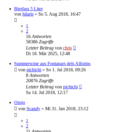
Bierfass 5 Liter
von
hilaris
»
So 5. Aug 2018, 16:47
1
2
16
Antworten
58386
Zugriffe
Letzter Beitrag
von
chris
Di 18. Mär 2025, 12:48
Summerwine aus Fontanars dels Alforins
von
pichichi
»
So 1. Jul 2018, 09:26
8
Antworten
20876
Zugriffe
Letzter Beitrag
von
pichichi
Sa 14. Jul 2018, 12:17
Orujo
von
Scandy
»
Mi 31. Jan 2018, 23:12
1
2
11
Antworten