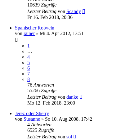
10639
Zugriffe
Letzter Beitrag
von
Scandy
Fr 16. Feb 2018, 20:36
Spanischer Rotwein
von
rainer
»
Mi 4. Apr 2012, 13:51
1
…
4
5
6
7
8
76
Antworten
55266
Zugriffe
Letzter Beitrag
von
danke
Mo 12. Feb 2018, 23:00
Jerez oder Sherry
von
Susanne
»
So 10. Aug 2008, 17:42
4
Antworten
6525
Zugriffe
Letzter Beitrag
von
sol