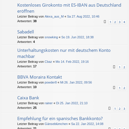
Kostenloses Girokonto mit ES-IBAN aus Deutschland
eröffnen
Letzter Beitrag von
Alexa_aus_M
«
Sa 27. Aug 2022, 10:46
Antworten:
38
1
2
3
4
Sabadell
Letzter Beitrag von
snowking
«
So 19. Jun 2022, 18:38
Antworten:
4
Unterhaltungskosten nur mit deutschem Konto
machbar
Letzter Beitrag von
Cbaz
«
Mo 14. Feb 2022, 19:16
Antworten:
17
1
2
BBVA Moraira Kontakt
Letzter Beitrag von
powder8
«
Mi 26. Jan 2022, 09:56
Antworten:
10
1
2
Caixa Bank
Letzter Beitrag von
rainer
«
Di 25. Jan 2022, 21:10
Antworten:
25
1
2
3
Empfehlung für ein spanisches Bankkonto?
Letzter Beitrag von
Gänseblümchen
«
Sa 22. Jan 2022, 14:08
Antworten:
21