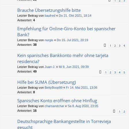
1
2
3
Brauche Übersetzungshilfe bitte
Letzter Beitrag von
baufred
«
Do 21. Okt 2021, 18:14
Antworten:
4
Empfehlung für Online-Giro-Konto bei spanischer
Bank?
Letzter Beitrag von
nurgis
«
Do 15. Jul 2021, 20:19
Antworten:
38
1
2
3
4
Kein spanisches Bankkonto mehr ohne tarjeta
residencia?
Letzter Beitrag von
Juan-J.
«
Mi 9. Jun 2021, 09:39
Antworten:
49
1
2
3
4
5
Hilfe bei SUMA (Übersetzung)
Letzter Beitrag von
BettyBoop99
«
Fr 14. Mai 2021, 13:06
Antworten:
8
Spanisches Konto eröffnen ohne Hinflug
Letzter Beitrag von
charsandchar
«
Sa 8. Aug 2020, 23:05
Antworten:
16
1
2
Deutschsprachige Bankangestellte in Torrevieja
gesucht