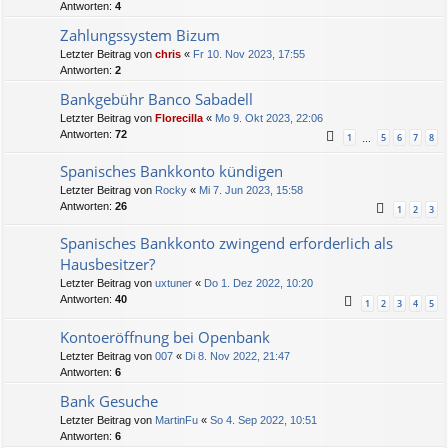
Antworten:
4
Zahlungssystem Bizum
Letzter Beitrag von
chris
«
Fr 10. Nov 2023, 17:55
Antworten:
2
Bankgebühr Banco Sabadell
Letzter Beitrag von
Florecilla
«
Mo 9. Okt 2023, 22:06
Antworten:
72
1
5
6
7
8
…
Spanisches Bankkonto kündigen
Letzter Beitrag von
Rocky
«
Mi 7. Jun 2023, 15:58
Antworten:
26
1
2
3
Spanisches Bankkonto zwingend erforderlich als
Hausbesitzer?
Letzter Beitrag von
uxtuner
«
Do 1. Dez 2022, 10:20
Antworten:
40
1
2
3
4
5
Kontoeröffnung bei Openbank
Letzter Beitrag von
007
«
Di 8. Nov 2022, 21:47
Antworten:
6
Bank Gesuche
Letzter Beitrag von
MartinFu
«
So 4. Sep 2022, 10:51
Antworten:
6