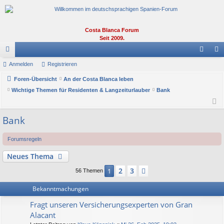
Costa Blanca Forum
Seit 2009.
or
Anmelden
Registrieren
n
eg
en
Foren-Übersicht
An der Costa Blanca leben
m
ist
Wichtige Themen für Residenten & Langzeiturlauber
Bank
el
rie
de
re
Bank
n
n
Forumsregeln
Neues Thema
2
3
1
Nächste
56 Themen
Bekanntmachungen
Fragt unseren Versicherungsexperten von Gran
Alacant