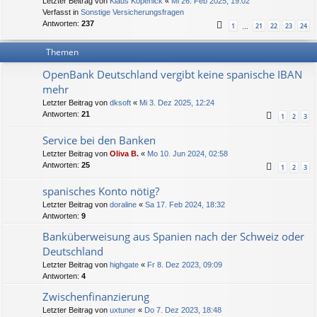
Letzter Beitrag von
Klaus Köpenick
«
Mi 26. Feb 2025, 19:02
Verfasst in
Sonstige Versicherungsfragen
Antworten:
237
1
21
22
23
24
…
Themen
OpenBank Deutschland vergibt keine spanische IBAN
mehr
Letzter Beitrag von
dksoft
«
Mi 3. Dez 2025, 12:24
Antworten:
21
1
2
3
Service bei den Banken
Letzter Beitrag von
Oliva B.
«
Mo 10. Jun 2024, 02:58
Antworten:
25
1
2
3
spanisches Konto nötig?
Letzter Beitrag von
doraline
«
Sa 17. Feb 2024, 18:32
Antworten:
9
Banküberweisung aus Spanien nach der Schweiz oder
Deutschland
Letzter Beitrag von
highgate
«
Fr 8. Dez 2023, 09:09
Antworten:
4
Zwischenfinanzierung
Letzter Beitrag von
uxtuner
«
Do 7. Dez 2023, 18:48