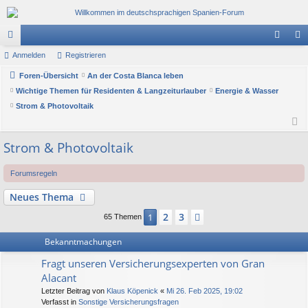
or
Anmelden
Registrieren
n
eg
en
Foren-Übersicht
An der Costa Blanca leben
m
ist
Wichtige Themen für Residenten & Langzeiturlauber
Energie & Wasser
el
rie
Strom & Photovoltaik
de
re
n
n
Strom & Photovoltaik
Forumsregeln
Neues Thema
2
3
1
Nächste
65 Themen
Bekanntmachungen
Fragt unseren Versicherungsexperten von Gran
Alacant
Letzter Beitrag von
Klaus Köpenick
«
Mi 26. Feb 2025, 19:02
Verfasst in
Sonstige Versicherungsfragen