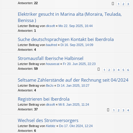
Antworten:
22
1
2
3
Elektriker gesucht in Marina alta (Moraira, Teulada,
Benissa )
Letzter Beitrag von
dksoft
«
Mo 22. Sep 2025, 16:44
Antworten:
1
Suche deutschsprachigen Kontakt bei Iberdrola
Letzter Beitrag von
baufred
«
Di 16. Sep 2025, 14:09
Antworten:
4
Stromausfall Iberische Halbinsel
Letzter Beitrag von
housecat
«
Fr 20. Jun 2025, 22:23
Antworten:
59
1
2
3
4
5
6
Seltsame Zählerstände auf der Rechnung seit 04/2024
Letzter Beitrag von
BeJo
«
Di 14. Jan 2025, 10:27
Antworten:
4
Registrieren bei Iberdrola
Letzter Beitrag von
dksoft
«
Mi 8. Jan 2025, 11:24
Antworten:
37
1
2
3
4
Wechsel des Stromversorgers
Letzter Beitrag von
Kiebitz
«
Do 17. Okt 2024, 12:24
Antworten:
6