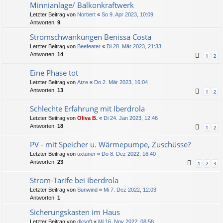
Minnianlage/ Balkonkraftwerk
Letzter Beitrag von
Norbert
«
So 9. Apr 2023, 10:09
Antworten:
9
Stromschwankungen Benissa Costa
Letzter Beitrag von
Beefeater
«
Di 28. Mär 2023, 21:33
Antworten:
14
1
2
Eine Phase tot
Letzter Beitrag von
Atze
«
Do 2. Mär 2023, 16:04
Antworten:
13
1
2
Schlechte Erfahrung mit Iberdrola
Letzter Beitrag von
Oliva B.
«
Di 24. Jan 2023, 12:46
Antworten:
18
1
2
PV - mit Speicher u. Wärmepumpe, Zuschüsse?
Letzter Beitrag von
uxtuner
«
Do 8. Dez 2022, 16:40
Antworten:
23
1
2
3
Strom-Tarife bei Iberdrola
Letzter Beitrag von
Sunwind
«
Mi 7. Dez 2022, 12:03
Antworten:
1
Sicherungskasten im Haus
Letzter Beitrag von
dksoft
«
Mi 16. Nov 2022, 08:58