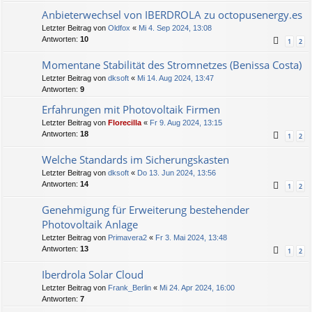
Anbieterwechsel von IBERDROLA zu octopusenergy.es
Letzter Beitrag von
Oldfox
«
Mi 4. Sep 2024, 13:08
Antworten:
10
1
2
Momentane Stabilität des Stromnetzes (Benissa Costa)
Letzter Beitrag von
dksoft
«
Mi 14. Aug 2024, 13:47
Antworten:
9
Erfahrungen mit Photovoltaik Firmen
Letzter Beitrag von
Florecilla
«
Fr 9. Aug 2024, 13:15
Antworten:
18
1
2
Welche Standards im Sicherungskasten
Letzter Beitrag von
dksoft
«
Do 13. Jun 2024, 13:56
Antworten:
14
1
2
Genehmigung für Erweiterung bestehender
Photovoltaik Anlage
Letzter Beitrag von
Primavera2
«
Fr 3. Mai 2024, 13:48
Antworten:
13
1
2
Iberdrola Solar Cloud
Letzter Beitrag von
Frank_Berlin
«
Mi 24. Apr 2024, 16:00
Antworten:
7