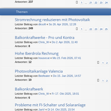
Antworten:
237
1
21
22
23
24
…
Themen
Stromrechnung reduzieren mit Photovoltaik
Letzter Beitrag von
dksoft
«
So 26. Apr 2026, 12:28
Antworten:
249
1
22
23
24
25
…
Balkonkraftwerke - Pro und Kontra
Letzter Beitrag von
Chris_W
«
Do 2. Apr 2026, 11:40
Antworten:
8
Hohe Iberdrola Rechnung
Letzter Beitrag von
housecat
«
Mo 23. Feb 2026, 07:41
Antworten:
12
1
2
Photovoltaikanlage Valencia
Letzter Beitrag von
Beefeater
«
Do 15. Jan 2026, 14:57
Antworten:
10
1
2
Balkonkraftwerk
Letzter Beitrag von
Chris_W
«
Fr 17. Okt 2025, 18:01
Antworten:
6
Probleme mit FI-Schalter und Solaranlage
Letzter Beitrag von
JanV
«
Di 14. Okt 2025, 15:54