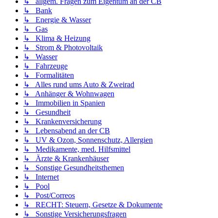
↳ allgem. Fragen zum Eigentum an der CB
↳ Bank
↳ Energie & Wasser
↳ Gas
↳ Klima & Heizung
↳ Strom & Photovoltaik
↳ Wasser
↳ Fahrzeuge
↳ Formalitäten
↳ Alles rund ums Auto & Zweirad
↳ Anhänger & Wohnwagen
↳ Immobilien in Spanien
↳ Gesundheit
↳ Krankenversicherung
↳ Lebensabend an der CB
↳ UV & Ozon, Sonnenschutz, Allergien
↳ Medikamente, med. Hilfsmittel
↳ Ärzte & Krankenhäuser
↳ Sonstige Gesundheitsthemen
↳ Internet
↳ Pool
↳ Post/Correos
↳ RECHT: Steuern, Gesetze & Dokumente
↳ Sonstige Versicherungsfragen