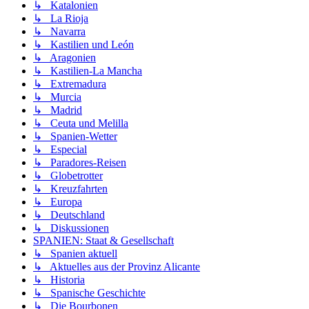
↳ Katalonien
↳ La Rioja
↳ Navarra
↳ Kastilien und León
↳ Aragonien
↳ Kastilien-La Mancha
↳ Extremadura
↳ Murcia
↳ Madrid
↳ Ceuta und Melilla
↳ Spanien-Wetter
↳ Especial
↳ Paradores-Reisen
↳ Globetrotter
↳ Kreuzfahrten
↳ Europa
↳ Deutschland
↳ Diskussionen
SPANIEN: Staat & Gesellschaft
↳ Spanien aktuell
↳ Aktuelles aus der Provinz Alicante
↳ Historia
↳ Spanische Geschichte
↳ Die Bourbonen