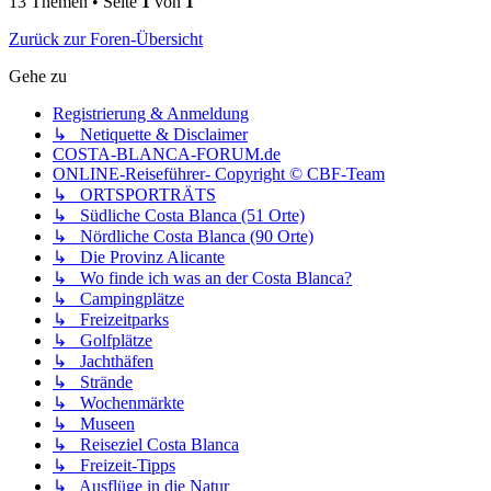
13 Themen • Seite
1
von
1
Zurück zur Foren-Übersicht
Gehe zu
Registrierung & Anmeldung
↳ Netiquette & Disclaimer
COSTA-BLANCA-FORUM.de
ONLINE-Reiseführer- Copyright © CBF-Team
↳ ORTSPORTRÄTS
↳ Südliche Costa Blanca (51 Orte)
↳ Nördliche Costa Blanca (90 Orte)
↳ Die Provinz Alicante
↳ Wo finde ich was an der Costa Blanca?
↳ Campingplätze
↳ Freizeitparks
↳ Golfplätze
↳ Jachthäfen
↳ Strände
↳ Wochenmärkte
↳ Museen
↳ Reiseziel Costa Blanca
↳ Freizeit-Tipps
↳ Ausflüge in die Natur