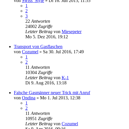
von
Swiss_Style
»
Di 16. Jun 2015, 11:55
1
2
3
22
Antworten
24002
Zugriffe
Letzter Beitrag
von
Miesepeter
Mo 5. Dez 2016, 19:12
Transport von Gasflaschen
von
Cozumel
»
Sa 30. Jul 2016, 17:49
1
2
11
Antworten
10304
Zugriffe
Letzter Beitrag
von
K-1
Di 9. Aug 2016, 13:18
Falsche Gasmänner neuer Trick mit Anruf
von
Ondina
»
Mo 1. Jul 2013, 12:38
1
2
11
Antworten
10951
Zugriffe
Letzter Beitrag
von
Cozumel
Sa 9. Apr 2016, 09:16