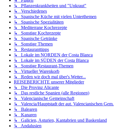
↳ Plagen
↳ Pflanzenkrankheiten und "Unkraut"
↳ Verschiedenes
↳ Spanische Küche mit vielen Unterthemen
↳ Spanische Spezialitäten
↳ Mediterrane Kochrezepte
↳ Sonstige Kochrezepte
↳ Spanische Getränke
↳ Sonstige Themen
↳ Restauranttipps
↳ Lokale im NORDEN der Costa Blanca
↳ Lokale im SÜDEN der Costa Blanca
↳ Sonstige Restaurant-Themen
↳ Virtueller Warenkorb
↳ Reden wir doch mal über's Wetter...
REISEBERICHTE unserer Mitglieder
↳ Die Provinz Alicante
↳ Das restliche Spanien (alle Regionen)
↳ Valencianische Gemeinschaft
↳ Valencia/Hauptstadt der aut. Valencianischen Gem.
↳ Balearen
↳ Kanaren
↳ Galicien, Asturien, Kantabrien und Baskenland
↳ Andalusien