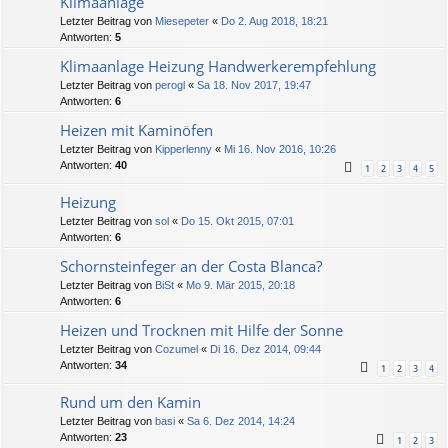
Klimaanlage
Letzter Beitrag von
Miesepeter
«
Do 2. Aug 2018, 18:21
Antworten:
5
Klimaanlage Heizung Handwerkerempfehlung
Letzter Beitrag von
perogl
«
Sa 18. Nov 2017, 19:47
Antworten:
6
Heizen mit Kaminöfen
Letzter Beitrag von
Kipperlenny
«
Mi 16. Nov 2016, 10:26
Antworten:
40
1
2
3
4
5
Heizung
Letzter Beitrag von
sol
«
Do 15. Okt 2015, 07:01
Antworten:
6
Schornsteinfeger an der Costa Blanca?
Letzter Beitrag von
BiSt
«
Mo 9. Mär 2015, 20:18
Antworten:
6
Heizen und Trocknen mit Hilfe der Sonne
Letzter Beitrag von
Cozumel
«
Di 16. Dez 2014, 09:44
Antworten:
34
1
2
3
4
Rund um den Kamin
Letzter Beitrag von
basi
«
Sa 6. Dez 2014, 14:24
Antworten:
23
1
2
3