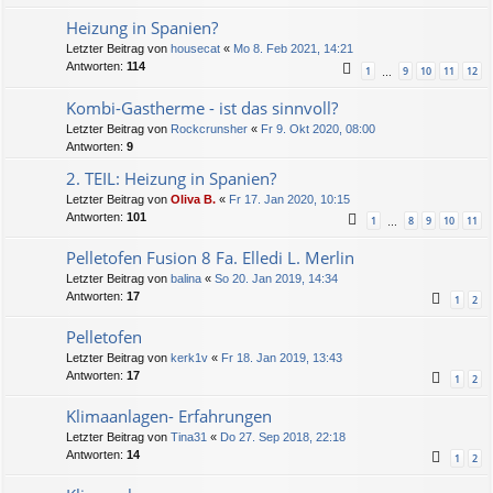
Heizung in Spanien?
Letzter Beitrag von
housecat
«
Mo 8. Feb 2021, 14:21
Antworten:
114
1
9
10
11
12
…
Kombi-Gastherme - ist das sinnvoll?
Letzter Beitrag von
Rockcrunsher
«
Fr 9. Okt 2020, 08:00
Antworten:
9
2. TEIL: Heizung in Spanien?
Letzter Beitrag von
Oliva B.
«
Fr 17. Jan 2020, 10:15
Antworten:
101
1
8
9
10
11
…
Pelletofen Fusion 8 Fa. Elledi L. Merlin
Letzter Beitrag von
balina
«
So 20. Jan 2019, 14:34
Antworten:
17
1
2
Pelletofen
Letzter Beitrag von
kerk1v
«
Fr 18. Jan 2019, 13:43
Antworten:
17
1
2
Klimaanlagen- Erfahrungen
Letzter Beitrag von
Tina31
«
Do 27. Sep 2018, 22:18
Antworten:
14
1
2