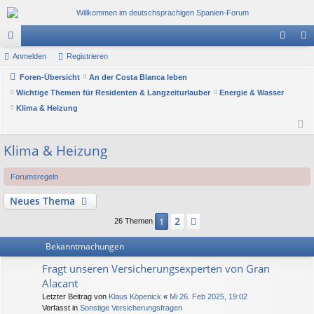
or
Anmelden
Registrieren
n
eg
en
Foren-Übersicht
An der Costa Blanca leben
m
ist
Wichtige Themen für Residenten & Langzeiturlauber
Energie & Wasser
el
rie
Klima & Heizung
de
re
n
n
Klima & Heizung
Forumsregeln
Neues Thema
2
1
Nächste
26 Themen
Bekanntmachungen
Fragt unseren Versicherungsexperten von Gran
Alacant
Letzter Beitrag von
Klaus Köpenick
«
Mi 26. Feb 2025, 19:02
Verfasst in
Sonstige Versicherungsfragen