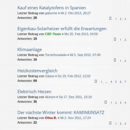
Kauf eines Katalytofens in Spanien
Letzter Beitrag von
gabsche
«
Mi 2. Okt 2013, 20:27
Antworten:
28
1
2
3
Eigenbau-Solarheizer erfüllt die Erwartungen
Letzter Beitrag von
CBF-Team
«
Mo 25. Feb 2013, 04:56
Antworten:
19
1
2
Klimaanlage
Letzter Beitrag von
TorreHoradada
«
Mi 5. Sep 2012, 07:49
Antworten:
16
1
2
Heizkostenvergleich
Letzter Beitrag von
Gitano
«
So 19. Feb 2012, 12:02
Antworten:
69
1
4
5
6
7
…
Elektrisch Heizen
Letzter Beitrag von
Akinom
«
Sa 17. Dez 2011, 15:19
Antworten:
35
1
2
3
4
Der nächste Winter kommt: KAMINEINSATZ
Letzter Beitrag von
Oliva B.
«
Mi 2. Nov 2011, 17:24
Antworten:
22
1
2
3