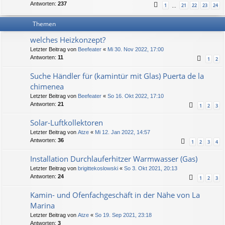
Antworten:
237
1
21
22
23
24
…
Themen
welches Heizkonzept?
Letzter Beitrag von
Beefeater
«
Mi 30. Nov 2022, 17:00
Antworten:
11
1
2
Suche Händler für (kamintür mit Glas) Puerta de la
chimenea
Letzter Beitrag von
Beefeater
«
So 16. Okt 2022, 17:10
Antworten:
21
1
2
3
Solar-Luftkollektoren
Letzter Beitrag von
Atze
«
Mi 12. Jan 2022, 14:57
Antworten:
36
1
2
3
4
Installation Durchlauferhitzer Warmwasser (Gas)
Letzter Beitrag von
brigittekoslowski
«
So 3. Okt 2021, 20:13
Antworten:
24
1
2
3
Kamin- und Ofenfachgeschäft in der Nähe von La
Marina
Letzter Beitrag von
Atze
«
So 19. Sep 2021, 23:18
Antworten:
3