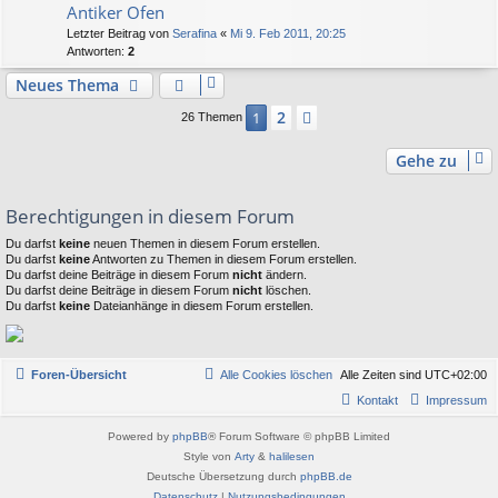
Antiker Ofen
Letzter Beitrag von
Serafina
«
Mi 9. Feb 2011, 20:25
Antworten:
2
Neues Thema
2
1
Nächste
26 Themen
Gehe zu
Berechtigungen in diesem Forum
Du darfst
keine
neuen Themen in diesem Forum erstellen.
Du darfst
keine
Antworten zu Themen in diesem Forum erstellen.
Du darfst deine Beiträge in diesem Forum
nicht
ändern.
Du darfst deine Beiträge in diesem Forum
nicht
löschen.
Du darfst
keine
Dateianhänge in diesem Forum erstellen.
Foren-Übersicht
Alle Cookies löschen
Alle Zeiten sind
UTC+02:00
Kontakt
Impressum
Powered by
phpBB
® Forum Software © phpBB Limited
Style von
Arty
&
halilesen
Deutsche Übersetzung durch
phpBB.de
Datenschutz
|
Nutzungsbedingungen