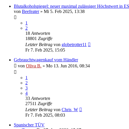
Blutalkoholspiegel: neuer maximal zulässiger Höchstwert in E
von
Beefeater
»
Mi 5. Feb 2025, 13:38
1
2
18
Antworten
18801
Zugriffe
Letzter Beitrag
von
globetrotter11
Fr 7. Feb 2025, 15:05
Gebrauchtwagenkauf vom Händler
von
Oliva B.
»
Mo 13. Jun 2016, 08:34
1
2
3
4
33
Antworten
27511
Zugriffe
Letzter Beitrag
von
Chris_W
Fr 7. Feb 2025, 08:03
Spanischer TÜV