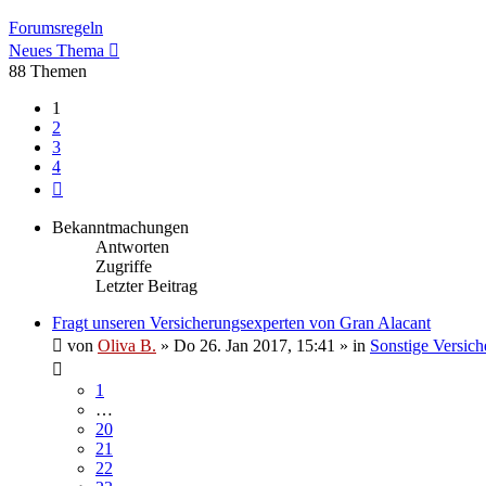
Forumsregeln
Neues Thema
88 Themen
1
2
3
4
Nächste
Bekanntmachungen
Antworten
Zugriffe
Letzter Beitrag
Fragt unseren Versicherungsexperten von Gran Alacant
von
Oliva B.
»
Do 26. Jan 2017, 15:41
» in
Sonstige Versich
1
…
20
21
22