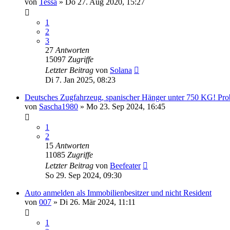
von
Tessa
»
Do 27. Aug 2020, 15:27
1
2
3
27
Antworten
15097
Zugriffe
Letzter Beitrag
von
Solana
Di 7. Jan 2025, 08:23
Deutsches Zugfahrzeug, spanischer Hänger unter 750 KG! Pr
von
Sascha1980
»
Mo 23. Sep 2024, 16:45
1
2
15
Antworten
11085
Zugriffe
Letzter Beitrag
von
Beefeater
So 29. Sep 2024, 09:30
Auto anmelden als Immobilienbesitzer und nicht Resident
von
007
»
Di 26. Mär 2024, 11:11
1