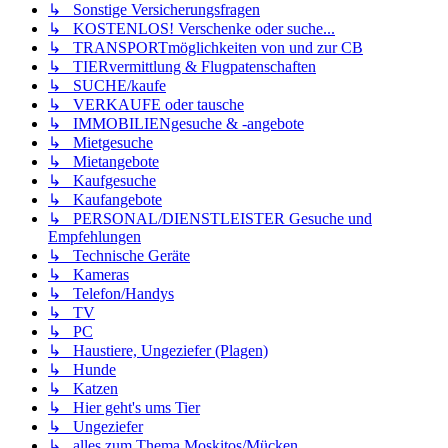
↳ Sonstige Versicherungsfragen
↳ KOSTENLOS! Verschenke oder suche...
↳ TRANSPORTmöglichkeiten von und zur CB
↳ TIERvermittlung & Flugpatenschaften
↳ SUCHE/kaufe
↳ VERKAUFE oder tausche
↳ IMMOBILIENgesuche & -angebote
↳ Mietgesuche
↳ Mietangebote
↳ Kaufgesuche
↳ Kaufangebote
↳ PERSONAL/DIENSTLEISTER Gesuche und
Empfehlungen
↳ Technische Geräte
↳ Kameras
↳ Telefon/Handys
↳ TV
↳ PC
↳ Haustiere, Ungeziefer (Plagen)
↳ Hunde
↳ Katzen
↳ Hier geht's ums Tier
↳ Ungeziefer
↳ alles zum Thema Moskitos/Mücken