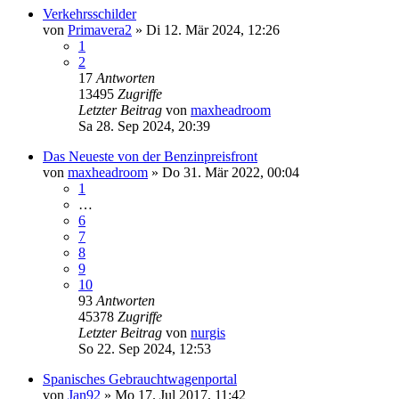
Verkehrsschilder
von
Primavera2
»
Di 12. Mär 2024, 12:26
1
2
17
Antworten
13495
Zugriffe
Letzter Beitrag
von
maxheadroom
Sa 28. Sep 2024, 20:39
Das Neueste von der Benzinpreisfront
von
maxheadroom
»
Do 31. Mär 2022, 00:04
1
…
6
7
8
9
10
93
Antworten
45378
Zugriffe
Letzter Beitrag
von
nurgis
So 22. Sep 2024, 12:53
Spanisches Gebrauchtwagenportal
von
Jan92
»
Mo 17. Jul 2017, 11:42