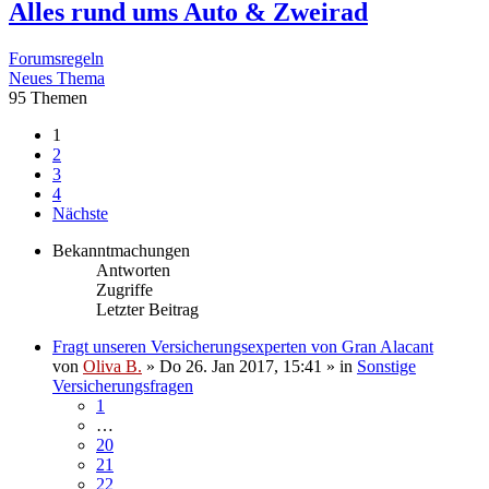
Alles rund ums Auto & Zweirad
Forumsregeln
Neues Thema
95 Themen
1
2
3
4
Nächste
Bekanntmachungen
Antworten
Zugriffe
Letzter Beitrag
Fragt unseren Versicherungsexperten von Gran Alacant
von
Oliva B.
»
Do 26. Jan 2017, 15:41
» in
Sonstige
Versicherungsfragen
1
…
20
21
22