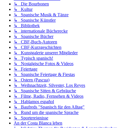
↳ Die Bourbonen
↳ Kultur
↳ Spanische Musik & Tänze
↳ Spanische Künstler
↳ Bibliothek
↳ internationale Bücherecke
↳ Spanische Bücher
↳ CBF-Buch-Autoren
↳ CBF-Kurzgeschichten
↳ Kunstgalerie unserer Mitglieder
↳ Typisch spanisch!
↳ Nostalgische Fotos & Videos
↳ Feiertage
↳ Spanische Feiertage & Fiestas
↳ Ostern (Pascua)
↳ Weihnachtzeit, Silvester, Los Reyes
↳ Spanische Sitten & Gebräuche
↳ Filme, Radio, Fernsehen & Videos
↳ Hablamos español
↳ Baufreds "Spanisch für den Alltag"
↳ Rund um die spanische Sprache
↳ Sportereignisse
An der Costa Blanca leben