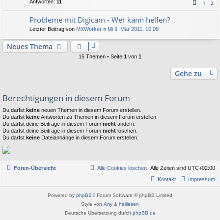
Antworten:
11
1
2
Probleme mit Digicam - Wer kann helfen?
Letzter Beitrag von
MXWorker
«
Mi 9. Mär 2011, 10:09
Neues Thema
15 Themen • Seite
1
von
1
Gehe zu
Berechtigungen in diesem Forum
Du darfst
keine
neuen Themen in diesem Forum erstellen.
Du darfst
keine
Antworten zu Themen in diesem Forum erstellen.
Du darfst deine Beiträge in diesem Forum
nicht
ändern.
Du darfst deine Beiträge in diesem Forum
nicht
löschen.
Du darfst
keine
Dateianhänge in diesem Forum erstellen.
Foren-Übersicht
Alle Cookies löschen
Alle Zeiten sind
UTC+02:00
Kontakt
Impressum
Powered by
phpBB
® Forum Software © phpBB Limited
Style von
Arty
&
halilesen
Deutsche Übersetzung durch
phpBB.de