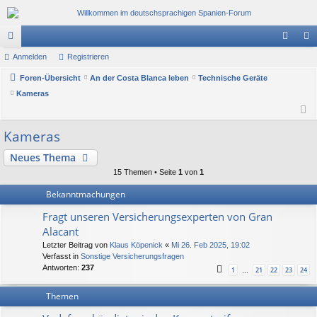
or
Anmelden
Registrieren
n
eg
en
Foren-Übersicht
An der Costa Blanca leben
Technische Geräte
m
ist
Kameras
el
rie
de
re
Kameras
n
n
Neues Thema
15 Themen • Seite
1
von
1
Bekanntmachungen
Fragt unseren Versicherungsexperten von Gran
Alacant
Letzter Beitrag von
Klaus Köpenick
«
Mi 26. Feb 2025, 19:02
Verfasst in
Sonstige Versicherungsfragen
Antworten:
237
1
21
22
23
24
…
Themen