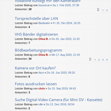
Vodafone kündigt mir den Kameratarif
Letzter Beitrag von
housecat
«
Sa 1. Feb 2025, 07:38
Antworten:
18
1
2
Torsprechstelle über LAN
Letzter Beitrag von
Beefeater
«
Fr 25. Okt 2024, 16:25
Antworten:
4
VHS Bänder digitalisieren
Letzter Beitrag von
Oliva B.
«
Do 26. Jan 2023, 21:20
Antworten:
7
Bildbearbeitungsprogramm
Letzter Beitrag von
Oliva B.
«
Mo 17. Aug 2020, 21:34
Antworten:
34
1
2
3
4
Kamera vor Ort kaufen?
Letzter Beitrag von
Atze
«
Do 18. Jun 2020, 09:20
Antworten:
6
Fotos ausdrucken lassen
Letzter Beitrag von
chris
«
So 15. Sep 2019, 04:43
Antworten:
3
Suche Digital-Video-Camera (für Mini DV - Kassette)
Letzter Beitrag von
ville
«
Do 13. Dez 2018, 09:54
Antworten:
2