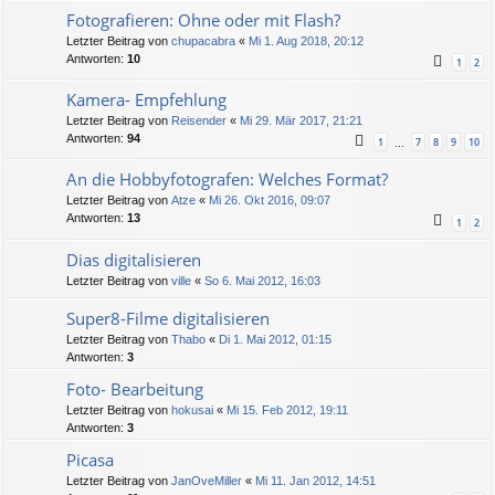
Fotografieren: Ohne oder mit Flash?
Letzter Beitrag von
chupacabra
«
Mi 1. Aug 2018, 20:12
Antworten:
10
1
2
Kamera- Empfehlung
Letzter Beitrag von
Reisender
«
Mi 29. Mär 2017, 21:21
Antworten:
94
1
7
8
9
10
…
An die Hobbyfotografen: Welches Format?
Letzter Beitrag von
Atze
«
Mi 26. Okt 2016, 09:07
Antworten:
13
1
2
Dias digitalisieren
Letzter Beitrag von
ville
«
So 6. Mai 2012, 16:03
Super8-Filme digitalisieren
Letzter Beitrag von
Thabo
«
Di 1. Mai 2012, 01:15
Antworten:
3
Foto- Bearbeitung
Letzter Beitrag von
hokusai
«
Mi 15. Feb 2012, 19:11
Antworten:
3
Picasa
Letzter Beitrag von
JanOveMiller
«
Mi 11. Jan 2012, 14:51