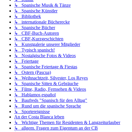
↳ Spanische Musik & Tänze
↳ Spanische Künstler
↳ Bibliothek
↳ internationale Bücherecke
↳ Spanische Bücher
↳ CBF-Buch-Autoren
↳ CBF-Kurzgeschichten
↳ Kunstgalerie unserer Mitglieder
↳ Typisch spanisch!
↳ Nostalgische Fotos & Videos
↳ Feiertage
↳ Spanische Feiertage & Fiestas
↳ Ostern (Pascua)
↳ Weihnachtzeit, Silvester, Los Reyes
↳ Spanische Sitten & Gebräuche
↳ Filme, Radio, Fernsehen & Videos
↳ Hablamos español
↳ Baufreds "Spanisch für den Alltag"
↳ Rund um die spanische Sprache
↳ Sportereignisse
An der Costa Blanca leben
↳ Wichtige Themen für Residenten & Langzeiturlauber
↳ allgem. Fragen zum Eigentum an der CB