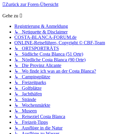
Zurück zur Foren-Übersicht
Gehe zu
Registrierung & Anmeldung
↳ Netiquette & Disclaimer
COSTA-BLANCA-FORUM.de
ONLINE-Reiseführer- Copyright © CBF-Team
↳ ORTSPORTRÄTS
↳ Südliche Costa Blanca (51 Orte)
↳ Nördliche Costa Blanca (90 Orte)
↳ Die Provinz Alicante
↳ Wo finde ich was an der Costa Blanca?
↳ Campingplätze
↳ Freizeitparks
↳ Golfplätze
↳ Jachthäfen
↳ Strände
↳ Wochenmärkte
↳ Museen
↳ Reiseziel Costa Blanca
↳ Freizeit-Tipps
↳ Ausflüge in die Natur
↳ Ausflüge zu Wasser