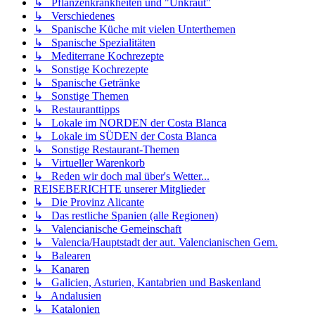
↳ Pflanzenkrankheiten und "Unkraut"
↳ Verschiedenes
↳ Spanische Küche mit vielen Unterthemen
↳ Spanische Spezialitäten
↳ Mediterrane Kochrezepte
↳ Sonstige Kochrezepte
↳ Spanische Getränke
↳ Sonstige Themen
↳ Restauranttipps
↳ Lokale im NORDEN der Costa Blanca
↳ Lokale im SÜDEN der Costa Blanca
↳ Sonstige Restaurant-Themen
↳ Virtueller Warenkorb
↳ Reden wir doch mal über's Wetter...
REISEBERICHTE unserer Mitglieder
↳ Die Provinz Alicante
↳ Das restliche Spanien (alle Regionen)
↳ Valencianische Gemeinschaft
↳ Valencia/Hauptstadt der aut. Valencianischen Gem.
↳ Balearen
↳ Kanaren
↳ Galicien, Asturien, Kantabrien und Baskenland
↳ Andalusien
↳ Katalonien