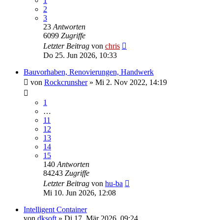
1
2
3
23
Antworten
6099
Zugriffe
Letzter Beitrag
von
chris
Do 25. Jun 2026, 10:33
Bauvorhaben, Renovierungen, Handwerk
von
Rockcrunsher
»
Mi 2. Nov 2022, 14:19
1
…
11
12
13
14
15
140
Antworten
84243
Zugriffe
Letzter Beitrag
von
hu-ba
Mi 10. Jun 2026, 12:08
Intelligent Container
von
dksoft
»
Di 17. Mär 2026, 09:24