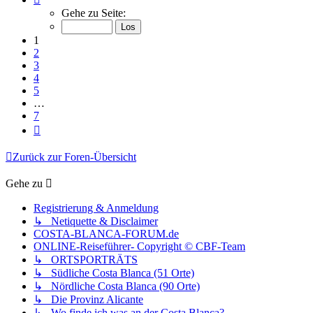
1
Gehe zu Seite:
von
7
1
2
3
4
5
…
7
Nächste
Zurück zur Foren-Übersicht
Gehe zu
Registrierung & Anmeldung
↳ Netiquette & Disclaimer
COSTA-BLANCA-FORUM.de
ONLINE-Reiseführer- Copyright © CBF-Team
↳ ORTSPORTRÄTS
↳ Südliche Costa Blanca (51 Orte)
↳ Nördliche Costa Blanca (90 Orte)
↳ Die Provinz Alicante
↳ Wo finde ich was an der Costa Blanca?