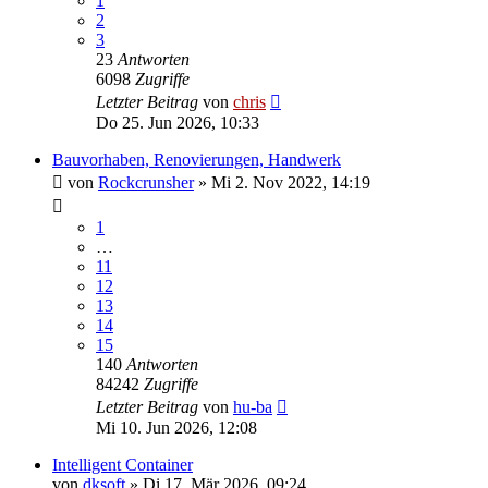
1
2
3
23
Antworten
6098
Zugriffe
Letzter Beitrag
von
chris
Do 25. Jun 2026, 10:33
Bauvorhaben, Renovierungen, Handwerk
von
Rockcrunsher
»
Mi 2. Nov 2022, 14:19
1
…
11
12
13
14
15
140
Antworten
84242
Zugriffe
Letzter Beitrag
von
hu-ba
Mi 10. Jun 2026, 12:08
Intelligent Container
von
dksoft
»
Di 17. Mär 2026, 09:24