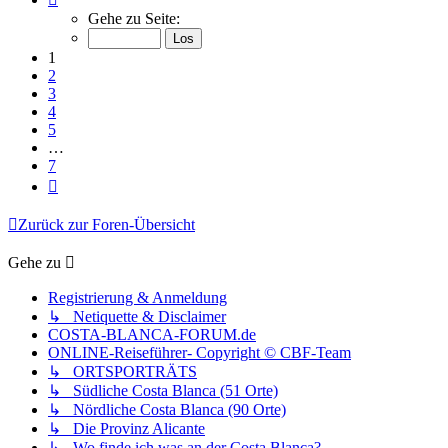
1
Gehe zu Seite:
von
7
1
2
3
4
5
…
7
Nächste
Zurück zur Foren-Übersicht
Gehe zu
Registrierung & Anmeldung
↳ Netiquette & Disclaimer
COSTA-BLANCA-FORUM.de
ONLINE-Reiseführer- Copyright © CBF-Team
↳ ORTSPORTRÄTS
↳ Südliche Costa Blanca (51 Orte)
↳ Nördliche Costa Blanca (90 Orte)
↳ Die Provinz Alicante
↳ Wo finde ich was an der Costa Blanca?