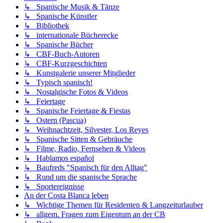
↳ Spanische Musik & Tänze
↳ Spanische Künstler
↳ Bibliothek
↳ internationale Bücherecke
↳ Spanische Bücher
↳ CBF-Buch-Autoren
↳ CBF-Kurzgeschichten
↳ Kunstgalerie unserer Mitglieder
↳ Typisch spanisch!
↳ Nostalgische Fotos & Videos
↳ Feiertage
↳ Spanische Feiertage & Fiestas
↳ Ostern (Pascua)
↳ Weihnachtzeit, Silvester, Los Reyes
↳ Spanische Sitten & Gebräuche
↳ Filme, Radio, Fernsehen & Videos
↳ Hablamos español
↳ Baufreds "Spanisch für den Alltag"
↳ Rund um die spanische Sprache
↳ Sportereignisse
An der Costa Blanca leben
↳ Wichtige Themen für Residenten & Langzeiturlauber
↳ allgem. Fragen zum Eigentum an der CB