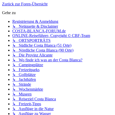
Zurück zur Foren-Übersicht
Gehe zu
Registrierung & Anmeldung
↳ Netiquette & Disclaimer
COSTA-BLANCA-FORUM.de
ONLINE-Reiseführer- Copyright © CBF-Team
↳ ORTSPORTRÄTS
↳ Südliche Costa Blanca (51 Orte)
↳ Nördliche Costa Blanca (90 Orte)
↳ Die Provinz Alicante
↳ Wo finde ich was an der Costa Blanca?
↳ Campingplätze
↳ Freizeitparks
↳ Golfplätze
↳ Jachthäfen
↳ Strände
↳ Wochenmärkte
↳ Museen
↳ Reiseziel Costa Blanca
↳ Freizeit-Tipps
↳ Ausflüge in die Natur
↳ Ausflüge zu Wasser