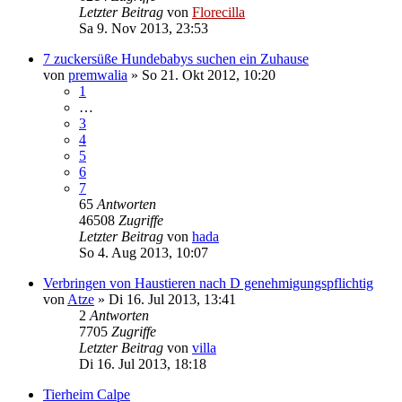
Letzter Beitrag
von
Florecilla
Sa 9. Nov 2013, 23:53
7 zuckersüße Hundebabys suchen ein Zuhause
von
premwalia
»
So 21. Okt 2012, 10:20
1
…
3
4
5
6
7
65
Antworten
46508
Zugriffe
Letzter Beitrag
von
hada
So 4. Aug 2013, 10:07
Verbringen von Haustieren nach D genehmigungspflichtig
von
Atze
»
Di 16. Jul 2013, 13:41
2
Antworten
7705
Zugriffe
Letzter Beitrag
von
villa
Di 16. Jul 2013, 18:18
Tierheim Calpe