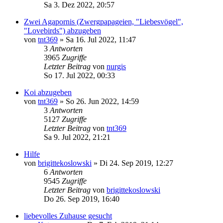
Sa 3. Dez 2022, 20:57
Zwei Agapornis (Zwergpapageien, "Liebesvögel",
"Lovebirds") abzugeben
von
tnt369
»
Sa 16. Jul 2022, 11:47
3
Antworten
3965
Zugriffe
Letzter Beitrag
von
nurgis
So 17. Jul 2022, 00:33
Koi abzugeben
von
tnt369
»
So 26. Jun 2022, 14:59
3
Antworten
5127
Zugriffe
Letzter Beitrag
von
tnt369
Sa 9. Jul 2022, 21:21
Hilfe
von
brigittekoslowski
»
Di 24. Sep 2019, 12:27
6
Antworten
9545
Zugriffe
Letzter Beitrag
von
brigittekoslowski
Do 26. Sep 2019, 16:40
liebevolles Zuhause gesucht