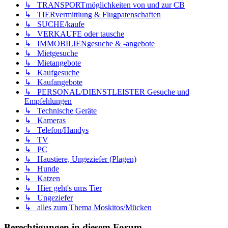
↳ TRANSPORTmöglichkeiten von und zur CB
↳ TIERvermittlung & Flugpatenschaften
↳ SUCHE/kaufe
↳ VERKAUFE oder tausche
↳ IMMOBILIENgesuche & -angebote
↳ Mietgesuche
↳ Mietangebote
↳ Kaufgesuche
↳ Kaufangebote
↳ PERSONAL/DIENSTLEISTER Gesuche und
Empfehlungen
↳ Technische Geräte
↳ Kameras
↳ Telefon/Handys
↳ TV
↳ PC
↳ Haustiere, Ungeziefer (Plagen)
↳ Hunde
↳ Katzen
↳ Hier geht's ums Tier
↳ Ungeziefer
↳ alles zum Thema Moskitos/Mücken
Berechtigungen in diesem Forum