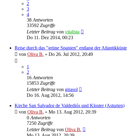
2
3
4
38
Antworten
33592
Zugriffe
Letzter Beitrag
von
vitalista
Do 11. Dez 2014, 00:23
Reise durch das "grüne Spanien" entlang der Atlantikküste
von
Oliva B.
»
Do 26. Jul 2012, 20:49
1
2
16
Antworten
15853
Zugriffe
Letzter Beitrag
von
girasol
Do 16. Aug 2012, 14:56
Kirche San Salvador de Valdediós und Kloster (Asturien)
von
Oliva B.
»
Mo 13. Aug 2012, 20:39
0
Antworten
7250
Zugriffe
Letzter Beitrag
von
Oliva B.
Mo 13. Aug 2012, 20:39