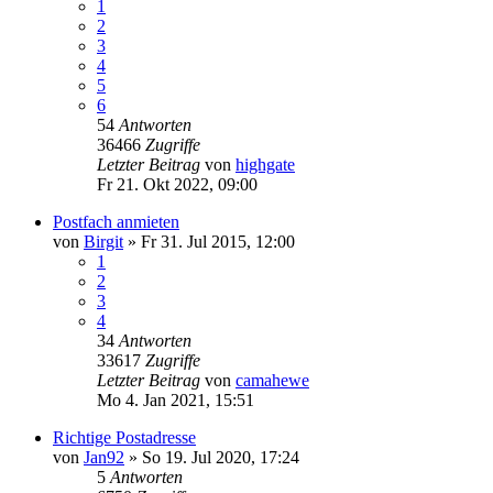
1
2
3
4
5
6
54
Antworten
36466
Zugriffe
Letzter Beitrag
von
highgate
Fr 21. Okt 2022, 09:00
Postfach anmieten
von
Birgit
»
Fr 31. Jul 2015, 12:00
1
2
3
4
34
Antworten
33617
Zugriffe
Letzter Beitrag
von
camahewe
Mo 4. Jan 2021, 15:51
Richtige Postadresse
von
Jan92
»
So 19. Jul 2020, 17:24
5
Antworten