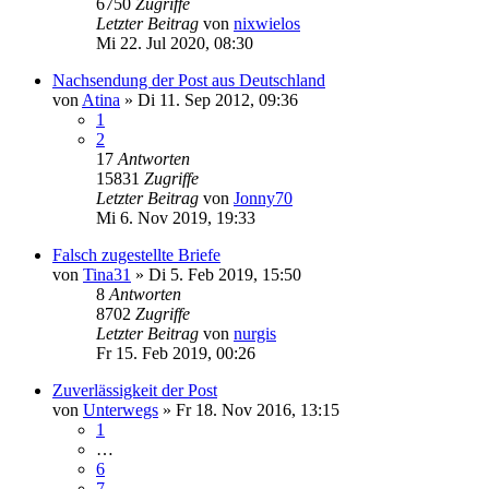
6750
Zugriffe
Letzter Beitrag
von
nixwielos
Mi 22. Jul 2020, 08:30
Nachsendung der Post aus Deutschland
von
Atina
»
Di 11. Sep 2012, 09:36
1
2
17
Antworten
15831
Zugriffe
Letzter Beitrag
von
Jonny70
Mi 6. Nov 2019, 19:33
Falsch zugestellte Briefe
von
Tina31
»
Di 5. Feb 2019, 15:50
8
Antworten
8702
Zugriffe
Letzter Beitrag
von
nurgis
Fr 15. Feb 2019, 00:26
Zuverlässigkeit der Post
von
Unterwegs
»
Fr 18. Nov 2016, 13:15
1
…
6
7