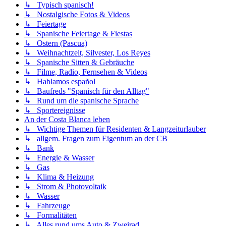
↳ Typisch spanisch!
↳ Nostalgische Fotos & Videos
↳ Feiertage
↳ Spanische Feiertage & Fiestas
↳ Ostern (Pascua)
↳ Weihnachtzeit, Silvester, Los Reyes
↳ Spanische Sitten & Gebräuche
↳ Filme, Radio, Fernsehen & Videos
↳ Hablamos español
↳ Baufreds "Spanisch für den Alltag"
↳ Rund um die spanische Sprache
↳ Sportereignisse
An der Costa Blanca leben
↳ Wichtige Themen für Residenten & Langzeiturlauber
↳ allgem. Fragen zum Eigentum an der CB
↳ Bank
↳ Energie & Wasser
↳ Gas
↳ Klima & Heizung
↳ Strom & Photovoltaik
↳ Wasser
↳ Fahrzeuge
↳ Formalitäten
↳ Alles rund ums Auto & Zweirad