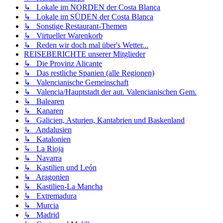
↳ Lokale im NORDEN der Costa Blanca
↳ Lokale im SÜDEN der Costa Blanca
↳ Sonstige Restaurant-Themen
↳ Virtueller Warenkorb
↳ Reden wir doch mal über's Wetter...
REISEBERICHTE unserer Mitglieder
↳ Die Provinz Alicante
↳ Das restliche Spanien (alle Regionen)
↳ Valencianische Gemeinschaft
↳ Valencia/Hauptstadt der aut. Valencianischen Gem.
↳ Balearen
↳ Kanaren
↳ Galicien, Asturien, Kantabrien und Baskenland
↳ Andalusien
↳ Katalonien
↳ La Rioja
↳ Navarra
↳ Kastilien und León
↳ Aragonien
↳ Kastilien-La Mancha
↳ Extremadura
↳ Murcia
↳ Madrid