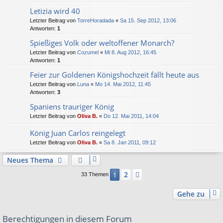
Letizia wird 40
Letzter Beitrag von
TorreHoradada
«
Sa 15. Sep 2012, 13:06
Antworten:
1
Spießiges Volk oder weltoffener Monarch?
Letzter Beitrag von
Cozumel
«
Mi 8. Aug 2012, 16:45
Antworten:
1
Feier zur Goldenen Königshochzeit fällt heute aus
Letzter Beitrag von
Luna
«
Mo 14. Mai 2012, 11:45
Antworten:
3
Spaniens trauriger König
Letzter Beitrag von
Oliva B.
«
Do 12. Mai 2011, 14:04
König Juan Carlos reingelegt
Letzter Beitrag von
Oliva B.
«
Sa 8. Jan 2011, 09:12
Neues Thema
2
1
Nächste
33 Themen
Gehe zu
Berechtigungen in diesem Forum