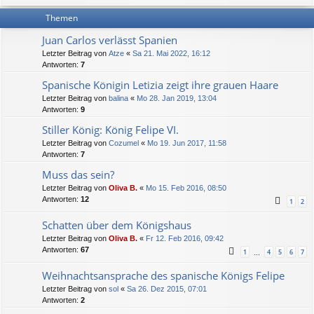
Themen
Juan Carlos verlässt Spanien
Letzter Beitrag von
Atze
«
Sa 21. Mai 2022, 16:12
Antworten:
7
Spanische Königin Letizia zeigt ihre grauen Haare
Letzter Beitrag von
balina
«
Mo 28. Jan 2019, 13:04
Antworten:
9
Stiller König: König Felipe VI.
Letzter Beitrag von
Cozumel
«
Mo 19. Jun 2017, 11:58
Antworten:
7
Muss das sein?
Letzter Beitrag von
Oliva B.
«
Mo 15. Feb 2016, 08:50
Antworten:
12
1
2
Schatten über dem Königshaus
Letzter Beitrag von
Oliva B.
«
Fr 12. Feb 2016, 09:42
Antworten:
67
1
4
5
6
7
…
Weihnachtsansprache des spanische Königs Felipe
Letzter Beitrag von
sol
«
Sa 26. Dez 2015, 07:01
Antworten:
2