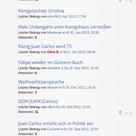
1
2
Königstochter Cristina
Letzter Beitrag von
sol
«
Mi 3. Apr 2013, 17:56
Iñaki Urdangarín vom Königshaus verstoßen
Letzter Beitrag von
Montemar
«
Mi 30. Jan 2013, 20:35
Antworten:
2
König Juan Carlos wird 75
Letzter Beitrag von
Oliva B.
«
Sa 5. Jan 2013, 09:46
Felipe wieder im Guiness-Buch
Letzter Beitrag von
nixwielos
«
Sa 29. Dez 2012, 12:42
Antworten:
6
Weihnachtsansprache
Letzter Beitrag von
Akinom
«
Di 25. Dez 2012, 14:24
Antworten:
3
DON JUAN (Carlos)
Letzter Beitrag von
villa
«
Do 25. Okt 2012, 13:10
Antworten:
11
1
2
Juan Carlos mischt sich in Politik ein
Letzter Beitrag von
Cozumel
«
Do 20. Sep 2012, 12:54
Antworten:
4