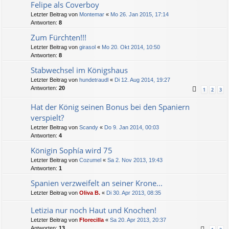
Felipe als Coverboy
Letzter Beitrag von
Montemar
«
Mo 26. Jan 2015, 17:14
Antworten:
8
Zum Fürchten!!!
Letzter Beitrag von
girasol
«
Mo 20. Okt 2014, 10:50
Antworten:
8
Stabwechsel im Königshaus
Letzter Beitrag von
hundetraudl
«
Di 12. Aug 2014, 19:27
Antworten:
20
1
2
3
Hat der König seinen Bonus bei den Spaniern
verspielt?
Letzter Beitrag von
Scandy
«
Do 9. Jan 2014, 00:03
Antworten:
4
Königin Sophía wird 75
Letzter Beitrag von
Cozumel
«
Sa 2. Nov 2013, 19:43
Antworten:
1
Spanien verzweifelt an seiner Krone...
Letzter Beitrag von
Oliva B.
«
Di 30. Apr 2013, 08:35
Letizia nur noch Haut und Knochen!
Letzter Beitrag von
Florecilla
«
Sa 20. Apr 2013, 20:37
Antworten:
13