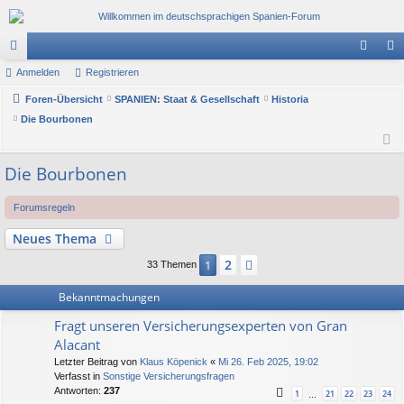
or
Anmelden
Registrieren
n
eg
en
Foren-Übersicht
SPANIEN: Staat & Gesellschaft
Historia
m
ist
Die Bourbonen
el
rie
de
re
Die Bourbonen
n
n
Forumsregeln
Neues Thema
2
1
Nächste
33 Themen
Bekanntmachungen
Fragt unseren Versicherungsexperten von Gran
Alacant
Letzter Beitrag von
Klaus Köpenick
«
Mi 26. Feb 2025, 19:02
Verfasst in
Sonstige Versicherungsfragen
Antworten:
237
1
21
22
23
24
…