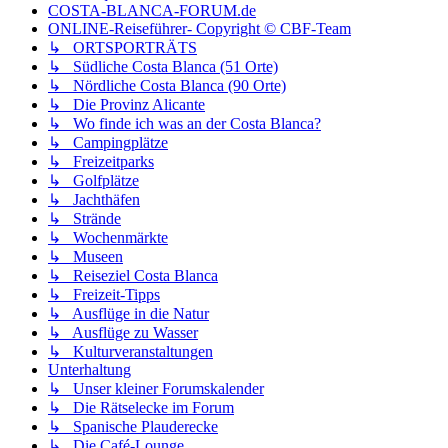
COSTA-BLANCA-FORUM.de
ONLINE-Reiseführer- Copyright © CBF-Team
↳ ORTSPORTRÄTS
↳ Südliche Costa Blanca (51 Orte)
↳ Nördliche Costa Blanca (90 Orte)
↳ Die Provinz Alicante
↳ Wo finde ich was an der Costa Blanca?
↳ Campingplätze
↳ Freizeitparks
↳ Golfplätze
↳ Jachthäfen
↳ Strände
↳ Wochenmärkte
↳ Museen
↳ Reiseziel Costa Blanca
↳ Freizeit-Tipps
↳ Ausflüge in die Natur
↳ Ausflüge zu Wasser
↳ Kulturveranstaltungen
Unterhaltung
↳ Unser kleiner Forumskalender
↳ Die Rätselecke im Forum
↳ Spanische Plauderecke
↳ Die Café-Lounge