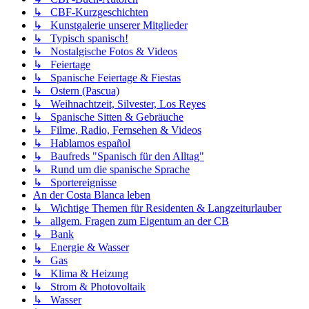
↳ CBF-Kurzgeschichten
↳ Kunstgalerie unserer Mitglieder
↳ Typisch spanisch!
↳ Nostalgische Fotos & Videos
↳ Feiertage
↳ Spanische Feiertage & Fiestas
↳ Ostern (Pascua)
↳ Weihnachtzeit, Silvester, Los Reyes
↳ Spanische Sitten & Gebräuche
↳ Filme, Radio, Fernsehen & Videos
↳ Hablamos español
↳ Baufreds "Spanisch für den Alltag"
↳ Rund um die spanische Sprache
↳ Sportereignisse
An der Costa Blanca leben
↳ Wichtige Themen für Residenten & Langzeiturlauber
↳ allgem. Fragen zum Eigentum an der CB
↳ Bank
↳ Energie & Wasser
↳ Gas
↳ Klima & Heizung
↳ Strom & Photovoltaik
↳ Wasser