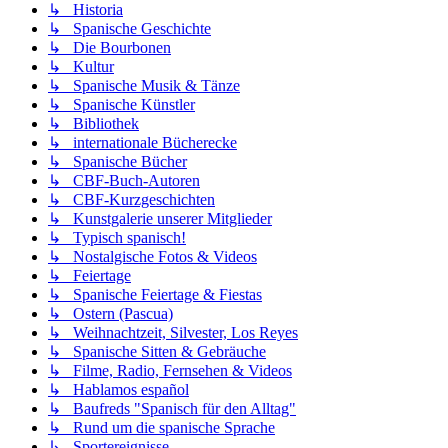
↳ Historia
↳ Spanische Geschichte
↳ Die Bourbonen
↳ Kultur
↳ Spanische Musik & Tänze
↳ Spanische Künstler
↳ Bibliothek
↳ internationale Bücherecke
↳ Spanische Bücher
↳ CBF-Buch-Autoren
↳ CBF-Kurzgeschichten
↳ Kunstgalerie unserer Mitglieder
↳ Typisch spanisch!
↳ Nostalgische Fotos & Videos
↳ Feiertage
↳ Spanische Feiertage & Fiestas
↳ Ostern (Pascua)
↳ Weihnachtzeit, Silvester, Los Reyes
↳ Spanische Sitten & Gebräuche
↳ Filme, Radio, Fernsehen & Videos
↳ Hablamos español
↳ Baufreds "Spanisch für den Alltag"
↳ Rund um die spanische Sprache
↳ Sportereignisse