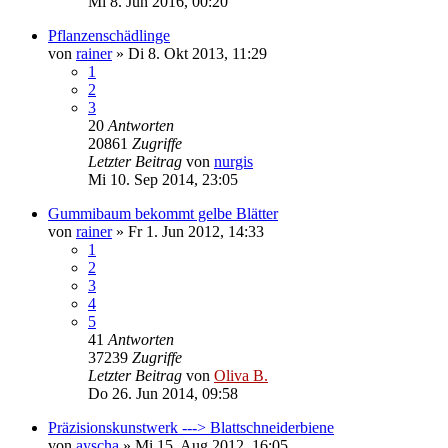
Mi 8. Jun 2016, 00:20
Pflanzenschädlinge
von
rainer
»
Di 8. Okt 2013, 11:29
1
2
3
20
Antworten
20861
Zugriffe
Letzter Beitrag
von
nurgis
Mi 10. Sep 2014, 23:05
Gummibaum bekommt gelbe Blätter
von
rainer
»
Fr 1. Jun 2012, 14:33
1
2
3
4
5
41
Antworten
37239
Zugriffe
Letzter Beitrag
von
Oliva B.
Do 26. Jun 2014, 09:58
Präzisionskunstwerk ---> Blattschneiderbiene
von
ayscha
»
Mi 15. Aug 2012, 16:05