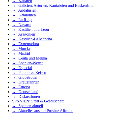
↳ Kanaren
↳ Galicien, Asturien, Kantabrien und Baskenland
↳ Andalusien
↳ Katalonien
↳ La Rioja
↳ Navarra
↳ Kastilien und León
↳ Aragonien
↳ Kastilien-La Mancha
↳ Extremadura
↳ Murcia
↳ Madrid
↳ Ceuta und Melilla
↳ Spanien-Wetter
↳ Especial
↳ Paradores-Reisen
↳ Globetrotter
↳ Kreuzfahrten
↳ Europa
↳ Deutschland
↳ Diskussionen
SPANIEN: Staat & Gesellschaft
↳ Spanien aktuell
↳ Aktuelles aus der Provinz Alicante