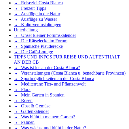
↳ Reiseziel Costa Blanca
↳ Freizeit-Tipps
↳ Ausflüge in die Natur
↳ Ausflüge zu Wasser
↳ Kulturveranstaltungen
Unterhaltung
↳ Unser kleiner Forumskalender
↳ Die Rätselecke im Forum
↳ Spanische Plauderecke
↳ Die Café-Lounge
TIPPS UND INFOS FÜR REISE UND AUFENTHALT
AN DER CB
↳ Was ist los an der Costa Blanca?
↳ Veranstaltungen (Costa Blanca u. benachbarte Provinzen)
↳ Sportmöglichkeiten an der Costa Blanca
↳ Mediterrane Tier- und Pflanzenwelt
↳ Flora
↳ Mein Garten in Spanien
↳ Rosen
↳ Obst & Gemüse
↳ Gartenkalender
↳ Was blüht in meinem Garten?
↳ Palmen
↳ Was wächst und blüht in der Natur?