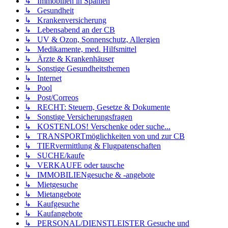
↳ Immobilien in Spanien
↳ Gesundheit
↳ Krankenversicherung
↳ Lebensabend an der CB
↳ UV & Ozon, Sonnenschutz, Allergien
↳ Medikamente, med. Hilfsmittel
↳ Ärzte & Krankenhäuser
↳ Sonstige Gesundheitsthemen
↳ Internet
↳ Pool
↳ Post/Correos
↳ RECHT: Steuern, Gesetze & Dokumente
↳ Sonstige Versicherungsfragen
↳ KOSTENLOS! Verschenke oder suche...
↳ TRANSPORTmöglichkeiten von und zur CB
↳ TIERvermittlung & Flugpatenschaften
↳ SUCHE/kaufe
↳ VERKAUFE oder tausche
↳ IMMOBILIENgesuche & -angebote
↳ Mietgesuche
↳ Mietangebote
↳ Kaufgesuche
↳ Kaufangebote
↳ PERSONAL/DIENSTLEISTER Gesuche und