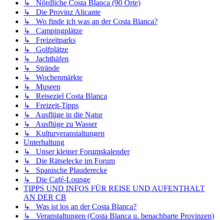
↳ Nördliche Costa Blanca (90 Orte)
↳ Die Provinz Alicante
↳ Wo finde ich was an der Costa Blanca?
↳ Campingplätze
↳ Freizeitparks
↳ Golfplätze
↳ Jachthäfen
↳ Strände
↳ Wochenmärkte
↳ Museen
↳ Reiseziel Costa Blanca
↳ Freizeit-Tipps
↳ Ausflüge in die Natur
↳ Ausflüge zu Wasser
↳ Kulturveranstaltungen
Unterhaltung
↳ Unser kleiner Forumskalender
↳ Die Rätselecke im Forum
↳ Spanische Plauderecke
↳ Die Café-Lounge
TIPPS UND INFOS FÜR REISE UND AUFENTHALT
AN DER CB
↳ Was ist los an der Costa Blanca?
↳ Veranstaltungen (Costa Blanca u. benachbarte Provinzen)