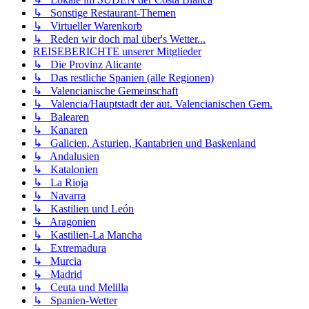
↳ Sonstige Restaurant-Themen
↳ Virtueller Warenkorb
↳ Reden wir doch mal über's Wetter...
REISEBERICHTE unserer Mitglieder
↳ Die Provinz Alicante
↳ Das restliche Spanien (alle Regionen)
↳ Valencianische Gemeinschaft
↳ Valencia/Hauptstadt der aut. Valencianischen Gem.
↳ Balearen
↳ Kanaren
↳ Galicien, Asturien, Kantabrien und Baskenland
↳ Andalusien
↳ Katalonien
↳ La Rioja
↳ Navarra
↳ Kastilien und León
↳ Aragonien
↳ Kastilien-La Mancha
↳ Extremadura
↳ Murcia
↳ Madrid
↳ Ceuta und Melilla
↳ Spanien-Wetter