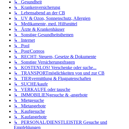
↳ Gesundheit
↳ Krankenversicherung
↳ Lebensabend an der CB
↳ UV & Ozon, Sonnenschutz, Allergien
↳ Medikamente, med. Hilfsmittel
↳ Ärzte & Krankenhäuser
↳ Sonstige Gesundheitsthemen
↳ Internet
↳ Pool
↳ Post/Correos
↳ RECHT: Steuern, Gesetze & Dokumente
↳ Sonstige Versicherungsfragen
↳ KOSTENLOS! Verschenke oder suche...
↳ TRANSPORTmöglichkeiten von und zur CB
↳ TIERvermittlung & Flugpatenschaften
↳ SUCHE/kaufe
↳ VERKAUFE oder tausche
↳ IMMOBILIENgesuche & -angebote
↳ Mietgesuche
↳ Mietangebote
↳ Kaufgesuche
↳ Kaufangebote
↳ PERSONAL/DIENSTLEISTER Gesuche und
Empfehlungen