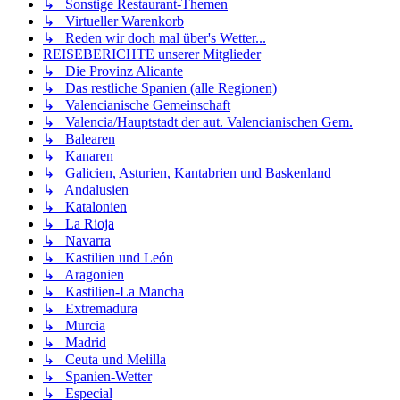
↳ Sonstige Restaurant-Themen
↳ Virtueller Warenkorb
↳ Reden wir doch mal über's Wetter...
REISEBERICHTE unserer Mitglieder
↳ Die Provinz Alicante
↳ Das restliche Spanien (alle Regionen)
↳ Valencianische Gemeinschaft
↳ Valencia/Hauptstadt der aut. Valencianischen Gem.
↳ Balearen
↳ Kanaren
↳ Galicien, Asturien, Kantabrien und Baskenland
↳ Andalusien
↳ Katalonien
↳ La Rioja
↳ Navarra
↳ Kastilien und León
↳ Aragonien
↳ Kastilien-La Mancha
↳ Extremadura
↳ Murcia
↳ Madrid
↳ Ceuta und Melilla
↳ Spanien-Wetter
↳ Especial