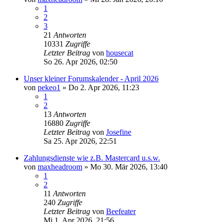
1
2
3
21
Antworten
10331
Zugriffe
Letzter Beitrag
von
housecat
So 26. Apr 2026, 02:50
Unser kleiner Forumskalender - April 2026
von
pekeo1
»
Do 2. Apr 2026, 11:23
1
2
13
Antworten
16880
Zugriffe
Letzter Beitrag
von
Josefine
Sa 25. Apr 2026, 22:51
Zahlungsdienste wie z.B. Mastercard u.s.w.
von
maxheadroom
»
Mo 30. Mär 2026, 13:40
1
2
11
Antworten
240
Zugriffe
Letzter Beitrag
von
Beefeater
Mi 1. Apr 2026, 21:56