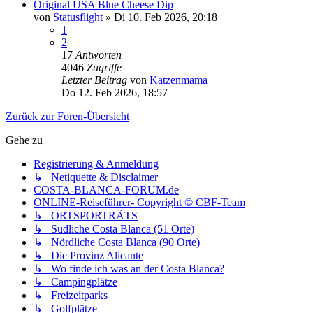
Original USA Blue Cheese Dip
von
Statusflight
»
Di 10. Feb 2026, 20:18
1
2
17
Antworten
4046
Zugriffe
Letzter Beitrag
von
Katzenmama
Do 12. Feb 2026, 18:57
Zurück zur Foren-Übersicht
Gehe zu
Registrierung & Anmeldung
↳ Netiquette & Disclaimer
COSTA-BLANCA-FORUM.de
ONLINE-Reiseführer- Copyright © CBF-Team
↳ ORTSPORTRÄTS
↳ Südliche Costa Blanca (51 Orte)
↳ Nördliche Costa Blanca (90 Orte)
↳ Die Provinz Alicante
↳ Wo finde ich was an der Costa Blanca?
↳ Campingplätze
↳ Freizeitparks
↳ Golfplätze