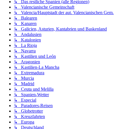
↳ Das restliche Spanien (alle Regionen)
↳ Valencianische Gemeinschaft
↳ Valencia/Hauptstadt der aut. Valencianischen Gem.
↳ Balearen
↳ Kanaren
↳ Galicien, Asturien, Kantabrien und Baskenland
↳ Andalusien
↳ Katalonien
↳ La Rioja
↳ Navarra
↳ Kastilien und León
↳ Aragonien
↳ Kastilien-La Mancha
↳ Extremadura
↳ Murcia
↳ Madrid
↳ Ceuta und Melilla
↳ Spanien-Wetter
↳ Especial
↳ Paradores-Reisen
↳ Globetrotter
↳ Kreuzfahrten
↳ Europa
↳ Deutschland