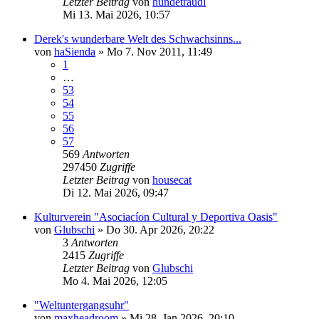
Letzter Beitrag
von
hundetraudl
Mi 13. Mai 2026, 10:57
Derek's wunderbare Welt des Schwachsinns...
von
haSienda
»
Mo 7. Nov 2011, 11:49
1
…
53
54
55
56
57
569
Antworten
297450
Zugriffe
Letzter Beitrag
von
housecat
Di 12. Mai 2026, 09:47
Kulturverein "Asociacíon Cultural y Deportiva Oasis"
von
Glubschi
»
Do 30. Apr 2026, 20:22
3
Antworten
2415
Zugriffe
Letzter Beitrag
von
Glubschi
Mo 4. Mai 2026, 12:05
"Weltuntergangsuhr"
von
maxheadroom
»
Mi 28. Jan 2026, 20:10