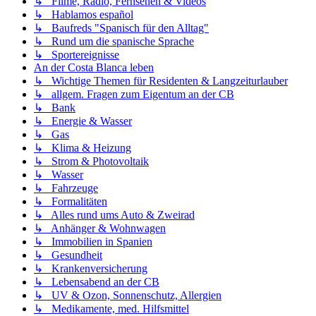
↳ Filme, Radio, Fernsehen & Videos
↳ Hablamos español
↳ Baufreds "Spanisch für den Alltag"
↳ Rund um die spanische Sprache
↳ Sportereignisse
An der Costa Blanca leben
↳ Wichtige Themen für Residenten & Langzeiturlauber
↳ allgem. Fragen zum Eigentum an der CB
↳ Bank
↳ Energie & Wasser
↳ Gas
↳ Klima & Heizung
↳ Strom & Photovoltaik
↳ Wasser
↳ Fahrzeuge
↳ Formalitäten
↳ Alles rund ums Auto & Zweirad
↳ Anhänger & Wohnwagen
↳ Immobilien in Spanien
↳ Gesundheit
↳ Krankenversicherung
↳ Lebensabend an der CB
↳ UV & Ozon, Sonnenschutz, Allergien
↳ Medikamente, med. Hilfsmittel