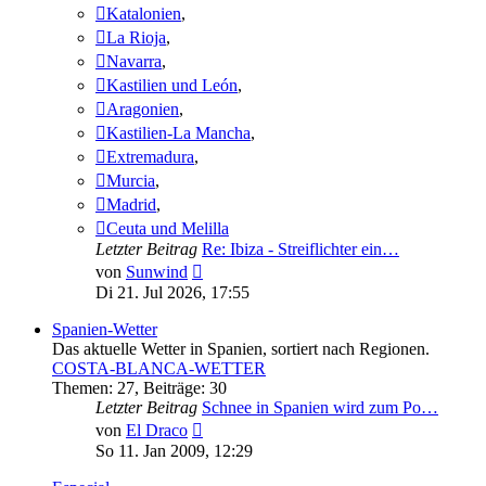
Katalonien
,
La Rioja
,
Navarra
,
Kastilien und León
,
Aragonien
,
Kastilien-La Mancha
,
Extremadura
,
Murcia
,
Madrid
,
Ceuta und Melilla
Letzter Beitrag
Re: Ibiza - Streiflichter ein…
Neuester
von
Sunwind
Beitrag
Di 21. Jul 2026, 17:55
Spanien-Wetter
Das aktuelle Wetter in Spanien, sortiert nach Regionen.
COSTA-BLANCA-WETTER
Themen
:
27
,
Beiträge
:
30
Letzter Beitrag
Schnee in Spanien wird zum Po…
Neuester
von
El Draco
Beitrag
So 11. Jan 2009, 12:29