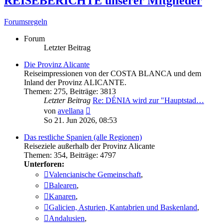
REISEBERICHTE unserer Mitglieder
Forumsregeln
Forum
Letzter Beitrag
Die Provinz Alicante
Reiseimpressionen von der COSTA BLANCA und dem
Inland der Provinz ALICANTE.
Themen
:
275
,
Beiträge
:
3813
Letzter Beitrag
Re: DÉNIA wird zur "Hauptstad…
Neuester
von
avellana
Beitrag
So 21. Jun 2026, 08:53
Das restliche Spanien (alle Regionen)
Reiseziele außerhalb der Provinz Alicante
Themen
:
354
,
Beiträge
:
4797
Unterforen:
Valencianische Gemeinschaft
,
Balearen
,
Kanaren
,
Galicien, Asturien, Kantabrien und Baskenland
,
Andalusien
,