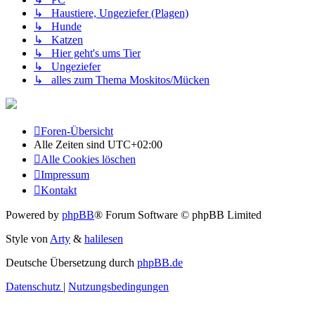
↳ Haustiere, Ungeziefer (Plagen)
↳ Hunde
↳ Katzen
↳ Hier geht's ums Tier
↳ Ungeziefer
↳ alles zum Thema Moskitos/Mücken
Foren-Übersicht
Alle Zeiten sind
UTC+02:00
Alle Cookies löschen
Impressum
Kontakt
Powered by
phpBB
® Forum Software © phpBB Limited
Style von
Arty
&
halilesen
Deutsche Übersetzung durch
phpBB.de
Datenschutz
|
Nutzungsbedingungen