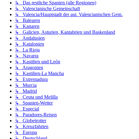
↳ Das restliche Spanien (alle Regionen)
↳ Valencianische Gemeinschaft
↳ Valencia/Hauptstadt der aut. Valencianischen Gem.
↳ Balearen
↳ Kanaren
↳ Galicien, Asturien, Kantabrien und Baskenland
↳ Andalusien
↳ Katalonien
↳ La Rioja
↳ Navarra
↳ Kastilien und León
↳ Aragonien
↳ Kastilien-La Mancha
↳ Extremadura
↳ Murcia
↳ Madrid
↳ Ceuta und Melilla
↳ Spanien-Wetter
↳ Especial
↳ Paradores-Reisen
↳ Globetrotter
↳ Kreuzfahrten
↳ Europa
↳ Deutschland