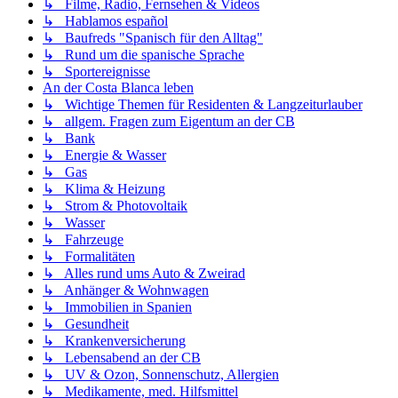
↳ Filme, Radio, Fernsehen & Videos
↳ Hablamos español
↳ Baufreds "Spanisch für den Alltag"
↳ Rund um die spanische Sprache
↳ Sportereignisse
An der Costa Blanca leben
↳ Wichtige Themen für Residenten & Langzeiturlauber
↳ allgem. Fragen zum Eigentum an der CB
↳ Bank
↳ Energie & Wasser
↳ Gas
↳ Klima & Heizung
↳ Strom & Photovoltaik
↳ Wasser
↳ Fahrzeuge
↳ Formalitäten
↳ Alles rund ums Auto & Zweirad
↳ Anhänger & Wohnwagen
↳ Immobilien in Spanien
↳ Gesundheit
↳ Krankenversicherung
↳ Lebensabend an der CB
↳ UV & Ozon, Sonnenschutz, Allergien
↳ Medikamente, med. Hilfsmittel