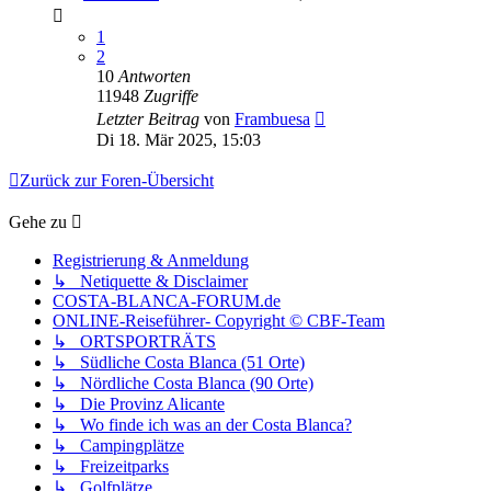
1
2
10
Antworten
11948
Zugriffe
Letzter Beitrag
von
Frambuesa
Di 18. Mär 2025, 15:03
Zurück zur Foren-Übersicht
Gehe zu
Registrierung & Anmeldung
↳ Netiquette & Disclaimer
COSTA-BLANCA-FORUM.de
ONLINE-Reiseführer- Copyright © CBF-Team
↳ ORTSPORTRÄTS
↳ Südliche Costa Blanca (51 Orte)
↳ Nördliche Costa Blanca (90 Orte)
↳ Die Provinz Alicante
↳ Wo finde ich was an der Costa Blanca?
↳ Campingplätze
↳ Freizeitparks
↳ Golfplätze