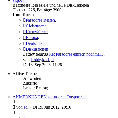
Especial
Besondere Reiseziele und heiße Diskussionen
Themen
:
226
,
Beiträge
:
3900
Unterforen:
Paradores-Reisen
,
Globetrotter
,
Kreuzfahrten
,
Europa
,
Deutschland
,
Diskussionen
Letzter Beitrag
Re: Paradores einfach nochmal…
Neuester
von
Hobbykoch
Beitrag
Di 16. Sep 2025, 11:26
Aktive Themen
Antworten
Zugriffe
Letzter Beitrag
ANMERKUNGEN zu unseren Ortsporträts
von
sol
»
Di 19. Jun 2012, 20:10
1