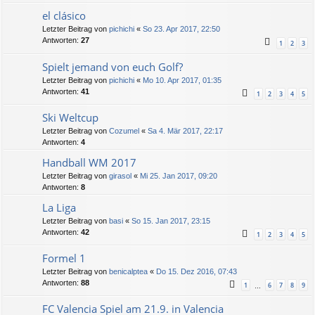
el clásico
Letzter Beitrag von
pichichi
«
So 23. Apr 2017, 22:50
Antworten:
27
1
2
3
Spielt jemand von euch Golf?
Letzter Beitrag von
pichichi
«
Mo 10. Apr 2017, 01:35
Antworten:
41
1
2
3
4
5
Ski Weltcup
Letzter Beitrag von
Cozumel
«
Sa 4. Mär 2017, 22:17
Antworten:
4
Handball WM 2017
Letzter Beitrag von
girasol
«
Mi 25. Jan 2017, 09:20
Antworten:
8
La Liga
Letzter Beitrag von
basi
«
So 15. Jan 2017, 23:15
Antworten:
42
1
2
3
4
5
Formel 1
Letzter Beitrag von
benicalptea
«
Do 15. Dez 2016, 07:43
Antworten:
88
1
6
7
8
9
…
FC Valencia Spiel am 21.9. in Valencia