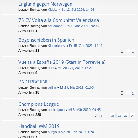
England gegen Norwegen
Letzter Beitrag von
Kiebitz
«
Sa 11. Jul 2026, 14:26
75 CV Volta a la Comunitat Valenciana
Letzter Beitrag von
housecat
«
Do 7. Mär 2024, 20:06
Antworten:
1
Bogenschießen in Spanien
Letzter Beitrag von
Kipperlenny
«
Fr 15. Okt 2021, 14:11
Antworten:
13
1
2
Vuelta a España 2019 (Start in Torrevieja)
Letzter Beitrag von
basi
«
Mo 26. Aug 2019, 12:22
Antworten:
9
PADERBORN!
Letzter Beitrag von
balina
«
Mi 29. Mai 2019, 01:06
Antworten:
18
1
2
Champions League
Letzter Beitrag von
benicalptea
«
Mi 6. Mär 2019, 09:45
Antworten:
238
1
21
22
23
24
…
Handball WM 2019
Letzter Beitrag von
nurgis
«
Mo 28. Jan 2019, 16:07
Antworten:
7