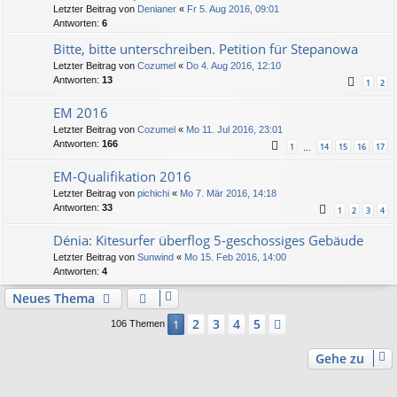
Letzter Beitrag von
Denianer
«
Fr 5. Aug 2016, 09:01
Antworten:
6
Bitte, bitte unterschreiben. Petition für Stepanowa
Letzter Beitrag von
Cozumel
«
Do 4. Aug 2016, 12:10
Antworten:
13
1
2
EM 2016
Letzter Beitrag von
Cozumel
«
Mo 11. Jul 2016, 23:01
Antworten:
166
1
14
15
16
17
…
EM-Qualifikation 2016
Letzter Beitrag von
pichichi
«
Mo 7. Mär 2016, 14:18
Antworten:
33
1
2
3
4
Dénia: Kitesurfer überflog 5-geschossiges Gebäude
Letzter Beitrag von
Sunwind
«
Mo 15. Feb 2016, 14:00
Antworten:
4
Neues Thema
2
3
4
5
1
Nächste
106 Themen
Gehe zu