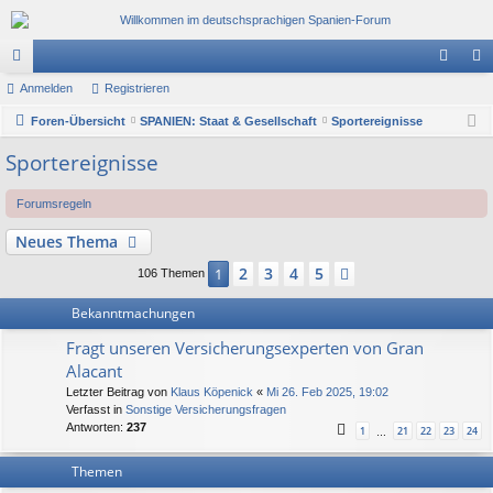
or
Anmelden
Registrieren
n
eg
en
Foren-Übersicht
SPANIEN: Staat & Gesellschaft
Sportereignisse
m
ist
el
rie
Sportereignisse
de
re
Forumsregeln
n
n
Neues Thema
2
3
4
5
1
Nächste
106 Themen
Bekanntmachungen
Fragt unseren Versicherungsexperten von Gran
Alacant
Letzter Beitrag von
Klaus Köpenick
«
Mi 26. Feb 2025, 19:02
Verfasst in
Sonstige Versicherungsfragen
Antworten:
237
1
21
22
23
24
…
Themen