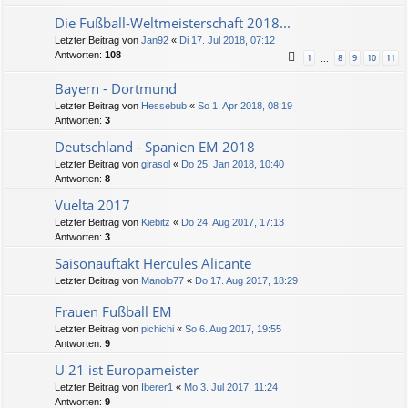
Die Fußball-Weltmeisterschaft 2018...
Letzter Beitrag von
Jan92
«
Di 17. Jul 2018, 07:12
Antworten:
108
1
8
9
10
11
…
Bayern - Dortmund
Letzter Beitrag von
Hessebub
«
So 1. Apr 2018, 08:19
Antworten:
3
Deutschland - Spanien EM 2018
Letzter Beitrag von
girasol
«
Do 25. Jan 2018, 10:40
Antworten:
8
Vuelta 2017
Letzter Beitrag von
Kiebitz
«
Do 24. Aug 2017, 17:13
Antworten:
3
Saisonauftakt Hercules Alicante
Letzter Beitrag von
Manolo77
«
Do 17. Aug 2017, 18:29
Frauen Fußball EM
Letzter Beitrag von
pichichi
«
So 6. Aug 2017, 19:55
Antworten:
9
U 21 ist Europameister
Letzter Beitrag von
Iberer1
«
Mo 3. Jul 2017, 11:24
Antworten:
9