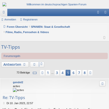
or
Anmelden
Registrieren
n
eg
en
Foren-Übersicht
SPANIEN: Staat & Gesellschaft
m
ist
Filme, Radio, Fernsehen & Videos
el
rie
de
re
TV-Tipps
n
n
Forumsregeln
Antworten
Seite
5
von
8
1
3
4
6
7
8
Vorherige
5
Nächste
73 Beiträge
…
gendel2
activo
Re: TV-Tipps
B
Di 10. Jan 2023, 22:57
e