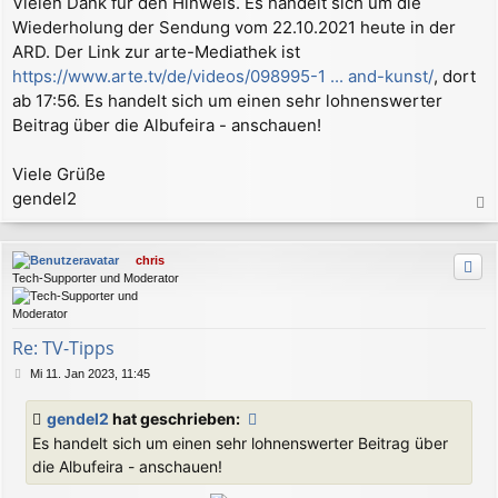
Vielen Dank für den Hinweis. Es handelt sich um die
i
Wiederholung der Sendung vom 22.10.2021 heute in der
t
r
ARD. Der Link zur arte-Mediathek ist
a
https://www.arte.tv/de/videos/098995-1 ... and-kunst/
, dort
g
ab 17:56. Es handelt sich um einen sehr lohnenswerter
Beitrag über die Albufeira - anschauen!
Viele Grüße
gendel2
a
c
chris
h
Tech-Supporter und Moderator
o
b
e
n
Re: TV-Tipps
B
Mi 11. Jan 2023, 11:45
e
i
gendel2
hat geschrieben:
t
Es handelt sich um einen sehr lohnenswerter Beitrag über
r
a
die Albufeira - anschauen!
g