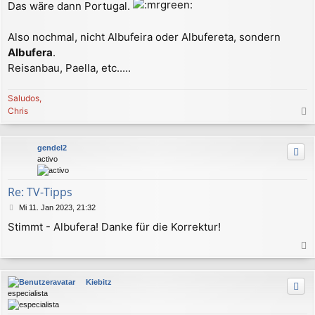
Das wäre dann Portugal.
Also nochmal, nicht Albufeira oder Albufereta, sondern
Albufera
.
Reisanbau, Paella, etc.....
Saludos,
Chris
a
c
gendel2
h
activo
o
b
e
Re: TV-Tipps
n
B
Mi 11. Jan 2023, 21:32
e
Stimmt - Albufera! Danke für die Korrektur!
i
t
r
a
a
c
g
Kiebitz
h
especialista
o
b