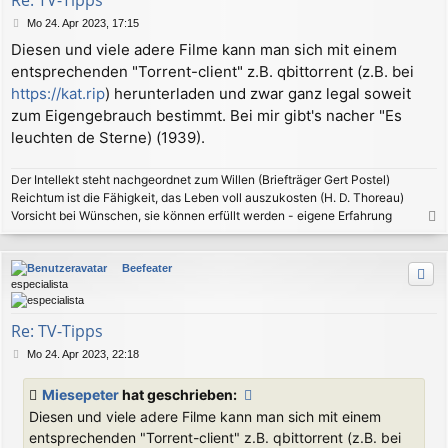
n
B
Mo 24. Apr 2023, 17:15
e
Diesen und viele adere Filme kann man sich mit einem
i
entsprechenden "Torrent-client" z.B. qbittorrent (z.B. bei
t
r
https://kat.rip
) herunterladen und zwar ganz legal soweit
a
zum Eigengebrauch bestimmt. Bei mir gibt's nacher "Es
g
leuchten de Sterne) (1939).
Der Intellekt steht nachgeordnet zum Willen (Briefträger Gert Postel)
Reichtum ist die Fähigkeit, das Leben voll auszukosten (H. D. Thoreau)
Vorsicht bei Wünschen, sie können erfüllt werden - eigene Erfahrung
a
c
Beefeater
h
especialista
o
b
e
Re: TV-Tipps
n
B
Mo 24. Apr 2023, 22:18
e
i
Miesepeter
hat geschrieben:
t
Diesen und viele adere Filme kann man sich mit einem
r
a
entsprechenden "Torrent-client" z.B. qbittorrent (z.B. bei