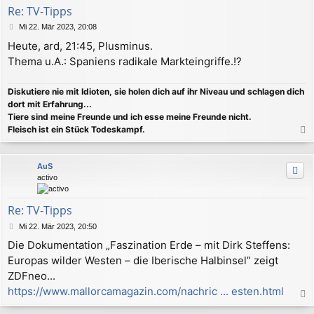
e
Re: TV-Tipps
n
B
Mi 22. Mär 2023, 20:08
e
Heute, ard, 21:45, Plusminus.
i
Thema u.A.: Spaniens radikale Markteingriffe.!?
t
r
a
Diskutiere nie mit Idioten, sie holen dich auf ihr Niveau und schlagen dich
g
dort mit Erfahrung...
Tiere sind meine Freunde und ich esse meine Freunde nicht.
Fleisch ist ein Stück Todeskampf.
a
c
AuS
h
activo
o
b
e
Re: TV-Tipps
n
B
Mi 22. Mär 2023, 20:50
e
Die Dokumentation „Faszination Erde – mit Dirk Steffens:
i
Europas wilder Westen – die Iberische Halbinsel” zeigt
t
r
ZDFneo...
a
https://www.mallorcamagazin.com/nachric ... esten.html
g
a