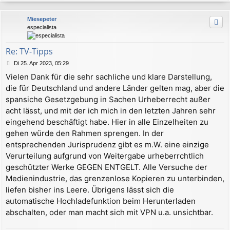
a
c
Miesepeter
h
especialista
o
b
e
Re: TV-Tipps
n
B
Di 25. Apr 2023, 05:29
e
Vielen Dank für die sehr sachliche und klare Darstellung,
i
die für Deutschland und andere Länder gelten mag, aber die
t
r
spansiche Gesetzgebung in Sachen Urheberrecht außer
a
acht lässt, und mit der ich mich in den letzten Jahren sehr
g
eingehend beschäftigt habe. Hier in alle Einzelheiten zu
gehen würde den Rahmen sprengen. In der
entsprechenden Jurisprudenz gibt es m.W. eine einzige
Verurteilung aufgrund von Weitergabe urheberrchtlich
geschützter Werke GEGEN ENTGELT. Alle Versuche der
Medienindustrie, das grenzenlose Kopieren zu unterbinden,
liefen bisher ins Leere. Übrigens lässt sich die
automatische Hochladefunktion beim Herunterladen
abschalten, oder man macht sich mit VPN u.a. unsichtbar.