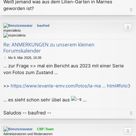
Weiß jemand was aus dem Lilien-Garten in Marnes
i
geworden ist?
t
r
a
a
c
g
baufred
h
especialista
o
b
e
Re: ANMERKUNGEN zu unserem kleinen
n
Forumskalender
B
Mo 9. Mär 2026, 19:38
e
... zur Frage >> mal ein Bericht aus 2023 mit einer Serie
i
von Fotos zum Zustand ...
t
r
a
>>
https://www.levante-emv.com/fotos/la-ma ... html#foto3
g
... es sieht schon sehr übel aus
...
Saludos -- baufred --
a
c
CBF-Team
h
Administratoren und Moderatoren
o