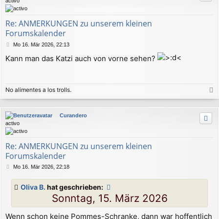
activo
o
b
e
Re: ANMERKUNGEN zu unserem kleinen
n
Forumskalender
B
Mo 16. Mär 2026, 22:13
e
Kann man das Katzi auch von vorne sehen?
i
t
r
a
No alimentes a los trolls.
g
a
c
Curandero
h
activo
o
b
e
Re: ANMERKUNGEN zu unserem kleinen
n
Forumskalender
B
Mo 16. Mär 2026, 22:18
e
i
Oliva B.
hat geschrieben:
t
Sonntag, 15. März 2026
r
a
g
Wenn schon keine Pommes-Schranke, dann war hoffentlich