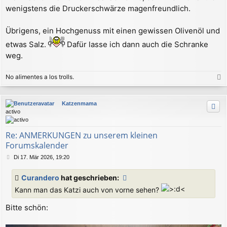
wenigstens die Druckerschwärze magenfreundlich.
Übrigens, ein Hochgenuss mit einen gewissen Olivenöl und
etwas Salz.
Dafür lasse ich dann auch die Schranke
weg.
No alimentes a los trolls.
a
c
Katzenmama
h
activo
o
b
e
Re: ANMERKUNGEN zu unserem kleinen
n
Forumskalender
B
Di 17. Mär 2026, 19:20
e
i
Curandero
hat geschrieben:
t
Kann man das Katzi auch von vorne sehen?
r
a
g
Bitte schön: