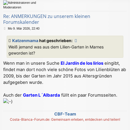
b
e
n
Re: ANMERKUNGEN zu unserem kleinen
Forumskalender
B
Mo 9. Mär 2026, 22:40
e
i
Katzenmama
hat geschrieben:
t
Weiß jemand was aus dem Lilien-Garten in Marnes
r
a
geworden ist?
g
Wenn man in unsere Suche
El Jardín de los lirios
eingibt,
findet man dort noch viele schöne Fotos von Lilienblüten ab
2009, bis der Garten im Jahr 2015 aus Altersgründen
aufgegeben wurde.
Auch der
Garten L´Albarda
füllt ein paar Forumsseiten.
CBF-Team
Costa-Blanca-Forum.de: Gemeinsam erleben, entdecken und teilen!