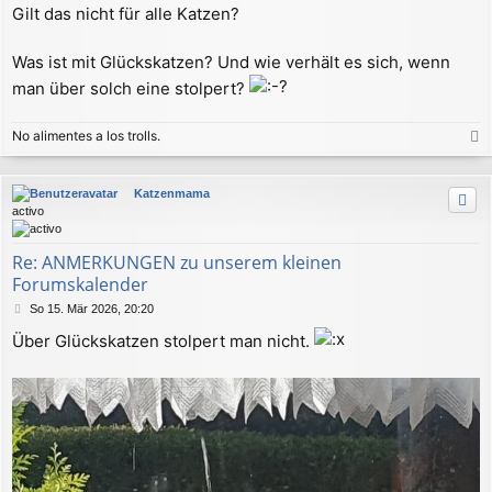
r
Gilt das nicht für alle Katzen?
a
g
Was ist mit Glückskatzen? Und wie verhält es sich, wenn
man über solch eine stolpert?
No alimentes a los trolls.
a
c
Katzenmama
h
activo
o
b
e
Re: ANMERKUNGEN zu unserem kleinen
n
Forumskalender
B
So 15. Mär 2026, 20:20
e
Über Glückskatzen stolpert man nicht.
i
t
r
a
g