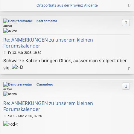
Ortsporträts aus der Provinz Alicante
a
c
Katzenmama
h
activo
o
b
e
Re: ANMERKUNGEN zu unserem kleinen
n
Forumskalender
B
Fr 13. Mär 2026, 19:39
e
Schwarze Katzen bringen Glück, ausser man stolpert über
i
t
sie.
r
a
a
c
g
Curandero
h
activo
o
b
e
Re: ANMERKUNGEN zu unserem kleinen
n
Forumskalender
B
So 15. Mär 2026, 02:26
e
i
t