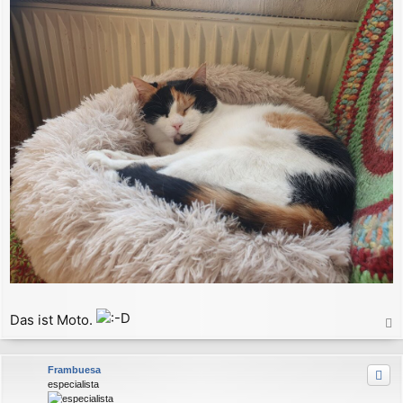
Das ist Moto.
a
c
Frambuesa
h
especialista
o