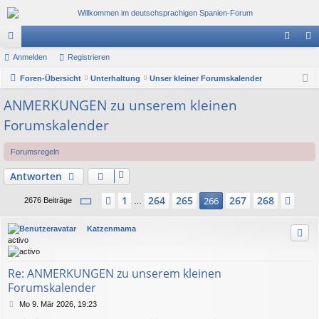
or
Anmelden
Registrieren
n
eg
en
Foren-Übersicht
Unterhaltung
Unser kleiner Forumskalender
m
ist
el
rie
ANMERKUNGEN zu unserem kleinen
Forumskalender
de
re
n
n
Forumsregeln
Antworten
Seite
266
von
268
1
264
265
267
268
Vorherige
266
Näc
2676 Beiträge
…
Katzenmama
activo
Re: ANMERKUNGEN zu unserem kleinen
Forumskalender
B
Mo 9. Mär 2026, 19:23
e