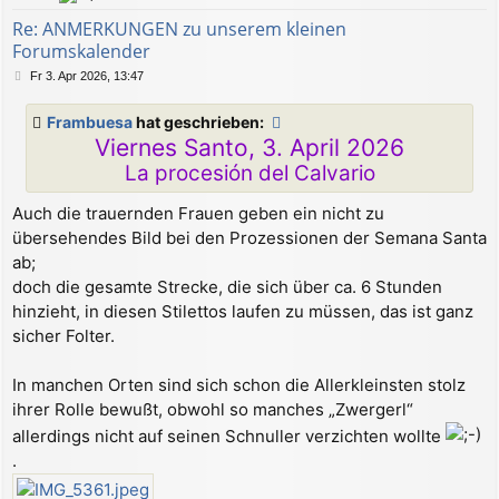
b
e
Re: ANMERKUNGEN zu unserem kleinen
n
Forumskalender
B
Fr 3. Apr 2026, 13:47
e
i
Frambuesa
hat geschrieben:
t
Viernes Santo, 3. April 2026
r
a
La procesión del Calvario
g
Auch die trauernden Frauen geben ein nicht zu
übersehendes Bild bei den Prozessionen der Semana Santa
ab;
doch die gesamte Strecke, die sich über ca. 6 Stunden
hinzieht, in diesen Stilettos laufen zu müssen, das ist ganz
sicher Folter.
In manchen Orten sind sich schon die Allerkleinsten stolz
ihrer Rolle bewußt, obwohl so manches „Zwergerl“
allerdings nicht auf seinen Schnuller verzichten wollte
.