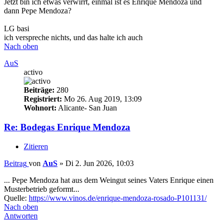
Jetzt bin ich etwas verwirrt, einmal ist es Enrique Mendoza und
dann Pepe Mendoza?
LG basi
ich verspreche nichts, und das halte ich auch
Nach oben
AuS
activo
Beiträge:
280
Registriert:
Mo 26. Aug 2019, 13:09
Wohnort:
Alicante- San Juan
Re: Bodegas Enrique Mendoza
Zitieren
Beitrag
von
AuS
»
Di 2. Jun 2026, 10:03
... Pepe Mendoza hat aus dem Weingut seines Vaters Enrique einen
Musterbetrieb geformt...
Quelle:
https://www.vinos.de/enrique-mendoza-rosado-P101131/
Nach oben
Antworten