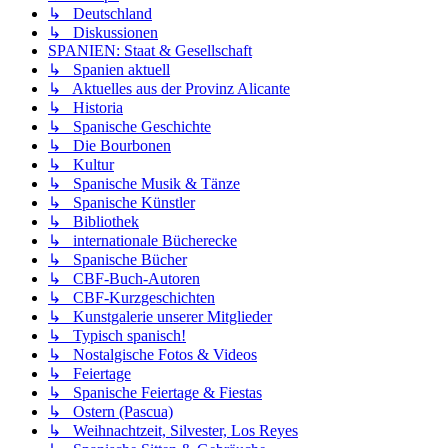
↳ Deutschland
↳ Diskussionen
SPANIEN: Staat & Gesellschaft
↳ Spanien aktuell
↳ Aktuelles aus der Provinz Alicante
↳ Historia
↳ Spanische Geschichte
↳ Die Bourbonen
↳ Kultur
↳ Spanische Musik & Tänze
↳ Spanische Künstler
↳ Bibliothek
↳ internationale Bücherecke
↳ Spanische Bücher
↳ CBF-Buch-Autoren
↳ CBF-Kurzgeschichten
↳ Kunstgalerie unserer Mitglieder
↳ Typisch spanisch!
↳ Nostalgische Fotos & Videos
↳ Feiertage
↳ Spanische Feiertage & Fiestas
↳ Ostern (Pascua)
↳ Weihnachtzeit, Silvester, Los Reyes