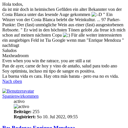
Hola todos,
da ist mir doch in heimischen Gefilden ein alter Bekannter von der
Costa Blanca unter das lesende Auge gekommen
" Ein
Winzer von der Costa Blanca belebt die Weinkultur. ... 97 Parker-
Punkte: Der (fast) unmögliche Wein aus einer (fast) ausgestorbenen
Rebsorte. " Er wird in den höchsten Tönen gelobt ,da freue ich mich
schon auf meinen nächsten Copa
Für alle weiter interessierten
ein ausgiebiges Feld ist Tia Google wenn man "Enrique Mendoza "
nachfragt
Saludos
Maxheadroom
Even when you win the ratrace, you are still a rat
Pan de ayer, carne de hoy y vino de antaño, salud para todo ano
Soy optimista, incluso mi tipo de sangre es positiva.
La buena vida es cara. Hay otra más barata - pero esa no es vida.
Nach oben
Spanienwirkommen
activo
Beiträge:
255
Registriert:
So 10. Jul 2022, 09:55
Re: Bodegas Enrique Mendoza