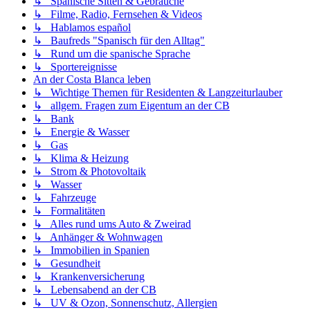
↳ Spanische Sitten & Gebräuche
↳ Filme, Radio, Fernsehen & Videos
↳ Hablamos español
↳ Baufreds "Spanisch für den Alltag"
↳ Rund um die spanische Sprache
↳ Sportereignisse
An der Costa Blanca leben
↳ Wichtige Themen für Residenten & Langzeiturlauber
↳ allgem. Fragen zum Eigentum an der CB
↳ Bank
↳ Energie & Wasser
↳ Gas
↳ Klima & Heizung
↳ Strom & Photovoltaik
↳ Wasser
↳ Fahrzeuge
↳ Formalitäten
↳ Alles rund ums Auto & Zweirad
↳ Anhänger & Wohnwagen
↳ Immobilien in Spanien
↳ Gesundheit
↳ Krankenversicherung
↳ Lebensabend an der CB
↳ UV & Ozon, Sonnenschutz, Allergien