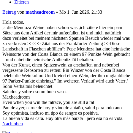
Zitieren
Beitrag
von
maxheadroom
»
Mo 1. Jun 2026, 21:33
Hola todos,
ja die Mendoza Weine haben schon was ,ich zitiere hier ein paar
Sätze aus dem Artikel der mir aufgefallen ist und mich natürlich
dazu verleitet bei meinem nächsten Spanien Besuch wieder mal was
zu verkosten >>>>> Zitat aus der Frankfurter Zeitung >>Diese
Landschaft in Flaschen abfüllen“: Pepe Mendoza hat eine heimische
Weinsorte von der Costa Blanca zu einem 97-Punkte-Wein gebracht
– und dabei die heimische Authentizität behalten.
Von der Kunst, einen Spitzenwein zu erschaffen und nebenbei
vergessene Rebsorten zu retten: Ein Winzer von der Costa Blanca
belebt die Weinkultur. Und kreiert einen Wein, der ihm unglaubliche
97 Parker-Punkte einbringt." Im weiteren Verlauf wird auch Vater /
Sohn Verhältnis beleuchtet
Saludos y sobre eso un buen vaso.
Maxheadroom
Even when you win the ratrace, you are still a rat
Pan de ayer, carne de hoy y vino de antaño, salud para todo ano
Soy optimista, incluso mi tipo de sangre es positiva.
La buena vida es cara. Hay otra más barata - pero esa no es vida.
Nach oben