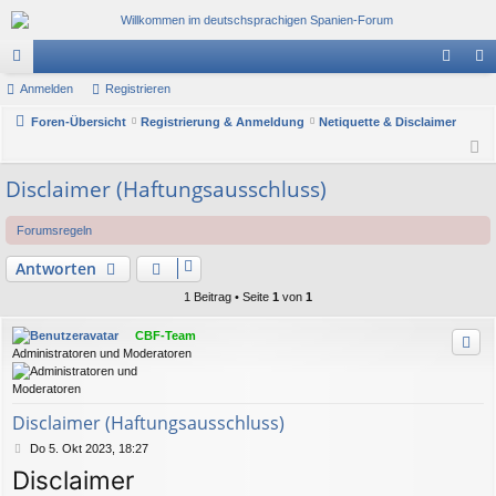
or
Anmelden
Registrieren
n
eg
en
Foren-Übersicht
Registrierung & Anmeldung
Netiquette & Disclaimer
m
ist
el
rie
Disclaimer (Haftungsausschluss)
de
re
n
n
Forumsregeln
Antworten
1 Beitrag • Seite
1
von
1
CBF-Team
Administratoren und Moderatoren
Disclaimer (Haftungsausschluss)
B
Do 5. Okt 2023, 18:27
e
Disclaimer
i