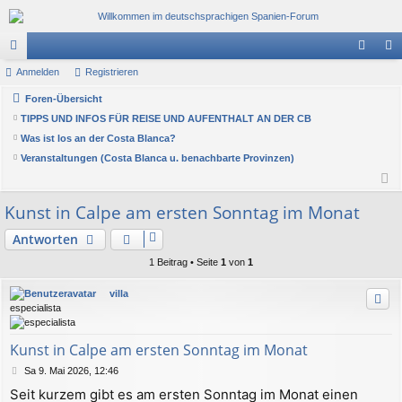
or
Anmelden
Registrieren
n
eg
en
Foren-Übersicht
m
ist
TIPPS UND INFOS FÜR REISE UND AUFENTHALT AN DER CB
el
rie
Was ist los an der Costa Blanca?
de
re
Veranstaltungen (Costa Blanca u. benachbarte Provinzen)
n
n
Kunst in Calpe am ersten Sonntag im Monat
Antworten
1 Beitrag • Seite
1
von
1
villa
especialista
Kunst in Calpe am ersten Sonntag im Monat
B
Sa 9. Mai 2026, 12:46
e
Seit kurzem gibt es am ersten Sonntag im Monat einen
i