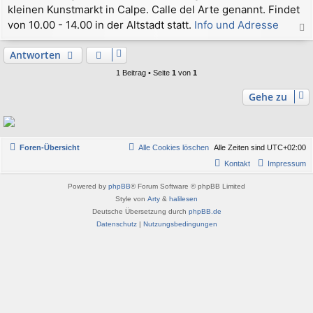
kleinen Kunstmarkt in Calpe. Calle del Arte genannt. Findet
t
r
von 10.00 - 14.00 in der Altstadt statt.
Info und Adresse
a
a
g
c
Antworten
h
1 Beitrag • Seite
1
von
1
o
b
Gehe zu
e
n
Foren-Übersicht
Alle Cookies löschen
Alle Zeiten sind
UTC+02:00
Kontakt
Impressum
Powered by
phpBB
® Forum Software © phpBB Limited
Style von
Arty
&
halilesen
Deutsche Übersetzung durch
phpBB.de
Datenschutz
|
Nutzungsbedingungen