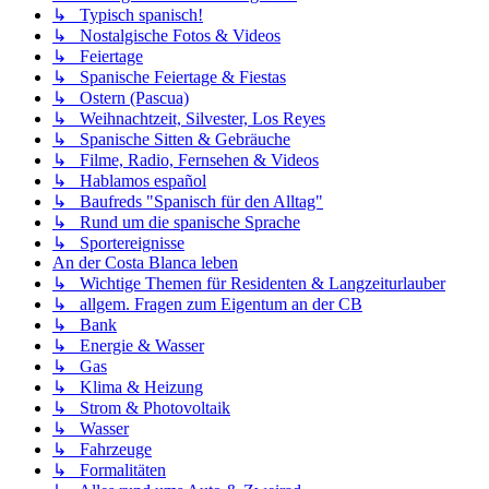
↳ Typisch spanisch!
↳ Nostalgische Fotos & Videos
↳ Feiertage
↳ Spanische Feiertage & Fiestas
↳ Ostern (Pascua)
↳ Weihnachtzeit, Silvester, Los Reyes
↳ Spanische Sitten & Gebräuche
↳ Filme, Radio, Fernsehen & Videos
↳ Hablamos español
↳ Baufreds "Spanisch für den Alltag"
↳ Rund um die spanische Sprache
↳ Sportereignisse
An der Costa Blanca leben
↳ Wichtige Themen für Residenten & Langzeiturlauber
↳ allgem. Fragen zum Eigentum an der CB
↳ Bank
↳ Energie & Wasser
↳ Gas
↳ Klima & Heizung
↳ Strom & Photovoltaik
↳ Wasser
↳ Fahrzeuge
↳ Formalitäten