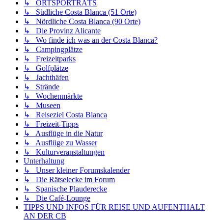
↳ ORTSPORTRÄTS
↳ Südliche Costa Blanca (51 Orte)
↳ Nördliche Costa Blanca (90 Orte)
↳ Die Provinz Alicante
↳ Wo finde ich was an der Costa Blanca?
↳ Campingplätze
↳ Freizeitparks
↳ Golfplätze
↳ Jachthäfen
↳ Strände
↳ Wochenmärkte
↳ Museen
↳ Reiseziel Costa Blanca
↳ Freizeit-Tipps
↳ Ausflüge in die Natur
↳ Ausflüge zu Wasser
↳ Kulturveranstaltungen
Unterhaltung
↳ Unser kleiner Forumskalender
↳ Die Rätselecke im Forum
↳ Spanische Plauderecke
↳ Die Café-Lounge
TIPPS UND INFOS FÜR REISE UND AUFENTHALT
AN DER CB