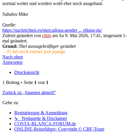
normal weiter und werden wohl eher noch ausgebaut.
Saludos Mike
Quelle:
https://nachrichten.es/mercadona-aender ... ellung-da/
Zuletzt geändert von
chris
am Sa 9. Mai 2026, 17:41, insgesamt 1-
mal geändert.
Grund:
Titel aussagekräftiger gestaltet
... Et het noch emmer joot jejange
Nach oben
Antworten
Druckansicht
1 Beitrag • Seite
1
von
1
Zurück zu „Spanien aktuell“
Gehe zu
Registrierung & Anmeldung
↳ Netiquette & Disclaimer
COSTA-BLANCA-FORUM.de
ONLINE-Reiseführer- Copyright © CBF-Team