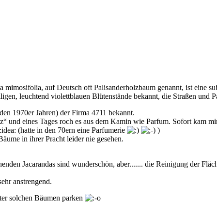
 mimosifolia, auf Deutsch oft Palisanderholzbaum genannt, ist eine su
ligen, leuchtend violettblauen Blütenstände bekannt, die Straßen und P
s den 1970er Jahren) der Firma 4711 bekannt.
“ und eines Tages roch es aus dem Kamin wie Parfum. Sofort kam mir „
(hatte in den 70ern eine Parfumerie
)
äume in ihrer Pracht leider nie gesehen.
enden Jacarandas sind wunderschön, aber....... die Reinigung der Fläc
sehr anstrengend.
nter solchen Bäumen parken