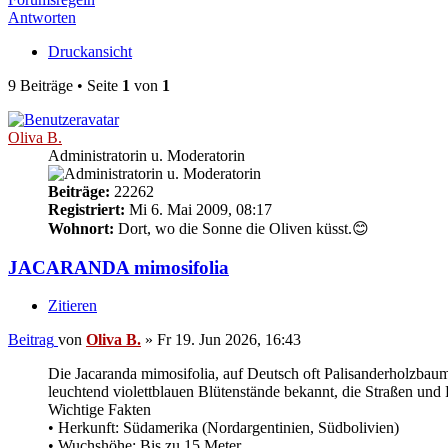
Antworten
Druckansicht
9 Beiträge • Seite
1
von
1
Oliva B.
Administratorin u. Moderatorin
Beiträge:
22262
Registriert:
Mi 6. Mai 2009, 08:17
Wohnort:
Dort, wo die Sonne die Oliven küsst.😊
JACARANDA mimosifolia
Zitieren
Beitrag
von
Oliva B.
»
Fr 19. Jun 2026, 16:43
Die Jacaranda mimosifolia, auf Deutsch oft Palisanderholzbaum
leuchtend violettblauen Blütenstände bekannt, die Straßen und 
Wichtige Fakten
• Herkunft: Südamerika (Nordargentinien, Südbolivien)
• Wuchshöhe: Bis zu 15 Meter