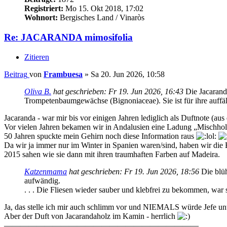
Registriert:
Mo 15. Okt 2018, 17:02
Wohnort:
Bergisches Land / Vinaròs
Re: JACARANDA mimosifolia
Zitieren
Beitrag
von
Frambuesa
»
Sa 20. Jun 2026, 10:58
Oliva B.
hat geschrieben:
Fr 19. Jun 2026, 16:43
Die Jacaranda
Trompetenbaumgewächse (Bignoniaceae). Sie ist für ihre auffäl
Jacaranda - war mir bis vor einigen Jahren lediglich als Duftnote (au
Vor vielen Jahren bekamen wir in Andalusien eine Ladung „Mischholz
50 Jahren spuckte mein Gehirn noch diese Information raus
Da wir ja immer nur im Winter in Spanien waren/sind, haben wir die B
2015 sahen wie sie dann mit ihren traumhaften Farben auf Madeira.
Katzenmama
hat geschrieben:
Fr 19. Jun 2026, 18:56
Die blüh
aufwändig.
. . . Die Fliesen wieder sauber und klebfrei zu bekommen, war 
Ja, das stelle ich mir auch schlimm vor und NIEMALS würde Jefe u
Aber der Duft von Jacarandaholz im Kamin - herrlich
————————————————————————