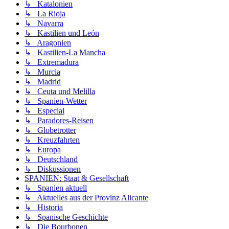
↳ Katalonien
↳ La Rioja
↳ Navarra
↳ Kastilien und León
↳ Aragonien
↳ Kastilien-La Mancha
↳ Extremadura
↳ Murcia
↳ Madrid
↳ Ceuta und Melilla
↳ Spanien-Wetter
↳ Especial
↳ Paradores-Reisen
↳ Globetrotter
↳ Kreuzfahrten
↳ Europa
↳ Deutschland
↳ Diskussionen
SPANIEN: Staat & Gesellschaft
↳ Spanien aktuell
↳ Aktuelles aus der Provinz Alicante
↳ Historia
↳ Spanische Geschichte
↳ Die Bourbonen