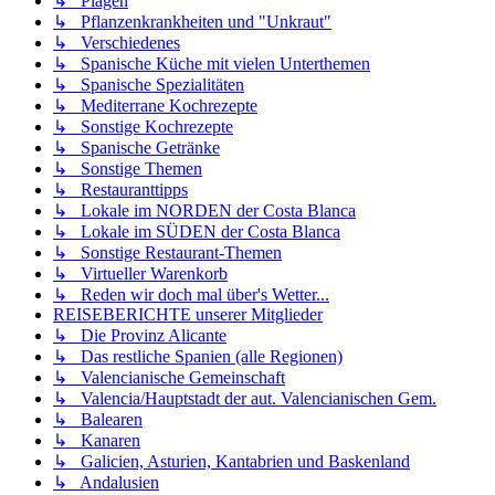
↳ Plagen
↳ Pflanzenkrankheiten und "Unkraut"
↳ Verschiedenes
↳ Spanische Küche mit vielen Unterthemen
↳ Spanische Spezialitäten
↳ Mediterrane Kochrezepte
↳ Sonstige Kochrezepte
↳ Spanische Getränke
↳ Sonstige Themen
↳ Restauranttipps
↳ Lokale im NORDEN der Costa Blanca
↳ Lokale im SÜDEN der Costa Blanca
↳ Sonstige Restaurant-Themen
↳ Virtueller Warenkorb
↳ Reden wir doch mal über's Wetter...
REISEBERICHTE unserer Mitglieder
↳ Die Provinz Alicante
↳ Das restliche Spanien (alle Regionen)
↳ Valencianische Gemeinschaft
↳ Valencia/Hauptstadt der aut. Valencianischen Gem.
↳ Balearen
↳ Kanaren
↳ Galicien, Asturien, Kantabrien und Baskenland
↳ Andalusien