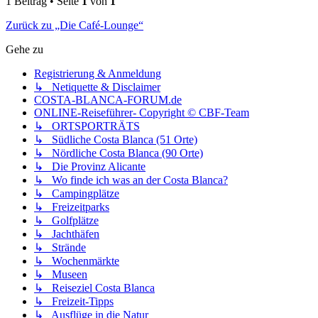
1 Beitrag • Seite
1
von
1
Zurück zu „Die Café-Lounge“
Gehe zu
Registrierung & Anmeldung
↳ Netiquette & Disclaimer
COSTA-BLANCA-FORUM.de
ONLINE-Reiseführer- Copyright © CBF-Team
↳ ORTSPORTRÄTS
↳ Südliche Costa Blanca (51 Orte)
↳ Nördliche Costa Blanca (90 Orte)
↳ Die Provinz Alicante
↳ Wo finde ich was an der Costa Blanca?
↳ Campingplätze
↳ Freizeitparks
↳ Golfplätze
↳ Jachthäfen
↳ Strände
↳ Wochenmärkte
↳ Museen
↳ Reiseziel Costa Blanca
↳ Freizeit-Tipps
↳ Ausflüge in die Natur