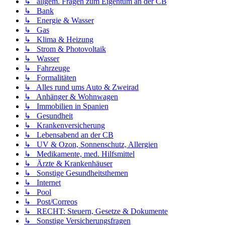
↳ allgem. Fragen zum Eigentum an der CB
↳ Bank
↳ Energie & Wasser
↳ Gas
↳ Klima & Heizung
↳ Strom & Photovoltaik
↳ Wasser
↳ Fahrzeuge
↳ Formalitäten
↳ Alles rund ums Auto & Zweirad
↳ Anhänger & Wohnwagen
↳ Immobilien in Spanien
↳ Gesundheit
↳ Krankenversicherung
↳ Lebensabend an der CB
↳ UV & Ozon, Sonnenschutz, Allergien
↳ Medikamente, med. Hilfsmittel
↳ Ärzte & Krankenhäuser
↳ Sonstige Gesundheitsthemen
↳ Internet
↳ Pool
↳ Post/Correos
↳ RECHT: Steuern, Gesetze & Dokumente
↳ Sonstige Versicherungsfragen