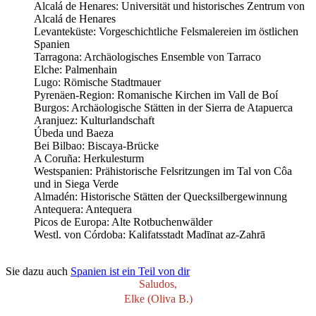
Alcalá de Henares: Universität und historisches Zentrum von
Alcalá de Henares
Levanteküste: Vorgeschichtliche Felsmalereien im östlichen
Spanien
Tarragona: Archäologisches Ensemble von Tarraco
Elche: Palmenhain
Lugo: Römische Stadtmauer
Pyrenäen-Region: Romanische Kirchen im Vall de Boí
Burgos: Archäologische Stätten in der Sierra de Atapuerca
Aranjuez: Kulturlandschaft
Úbeda und Baeza
Bei Bilbao: Biscaya-Brücke
A Coruña: Herkulesturm
Westspanien: Prähistorische Felsritzungen im Tal von Côa
und in Siega Verde
Almadén: Historische Stätten der Quecksilbergewinnung
Antequera: Antequera
Picos de Europa: Alte Rotbuchenwälder
Westl. von Córdoba: Kalifatsstadt Madīnat az-Zahrā
Sie dazu auch
Spanien ist ein Teil von dir
Saludos,
Elke (Oliva B.)