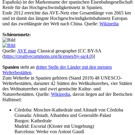
Española) ist der Markenname der spanischen Eisenbahngesellschaft
Renfe für das Hochgeschwindigkeitsnetz in Spanien.
Ende 2012 erreichte das AVE-Netz eine Gesamtlänge von 2665 km
und ist damit das längste Hochgeschwindigkeitsbahnnetz Europas
und das zweitlängste der Welt nach China. Quelle:
Wikipedia
Schienennetz:
Quelle:
AVE map
Classical geographer [CC BY-SA
(
https://creativecommons.org/licenses/by-sa/4.0
)]
Spanien
steht an
dritter Stelle der Länder mit den meisten
Welterbestätten
.
Zum Welterbe in Spanien gehören (Stand 2019) 48 UNESCO-
Welterbestätten, darunter 42 Stätten des Weltkulturerbes, vier Stätten
des Weltnaturerbes und zwei gemischte Kultur- und
Naturerbestätten. Quelle:
Wikipedia
, davon liegen auf der Iberischen
Halbinsel:
Córdoba: Moschee-Kathedrale und Altstadt von Córdoba
Granada: Altstadt, Alhambra und Generalife-Palast
Burgos: Kathedrale
Madrid: Escorial (Kloster mit Umgebung)
Barcelona: Werke von Antoni Gaudí