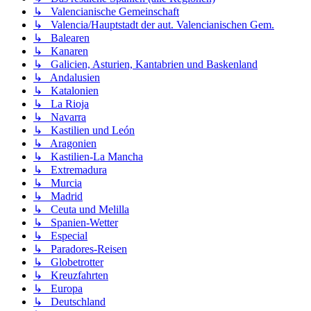
↳ Valencianische Gemeinschaft
↳ Valencia/Hauptstadt der aut. Valencianischen Gem.
↳ Balearen
↳ Kanaren
↳ Galicien, Asturien, Kantabrien und Baskenland
↳ Andalusien
↳ Katalonien
↳ La Rioja
↳ Navarra
↳ Kastilien und León
↳ Aragonien
↳ Kastilien-La Mancha
↳ Extremadura
↳ Murcia
↳ Madrid
↳ Ceuta und Melilla
↳ Spanien-Wetter
↳ Especial
↳ Paradores-Reisen
↳ Globetrotter
↳ Kreuzfahrten
↳ Europa
↳ Deutschland