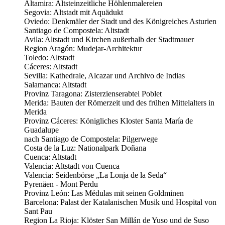
Altamira: Altsteinzeitliche Höhlenmalereien
Segovia: Altstadt mit Aquädukt
Oviedo: Denkmäler der Stadt und des Königreiches Asturien
Santiago de Compostela: Altstadt
Avila: Altstadt und Kirchen außerhalb der Stadtmauer
Region Aragón: Mudejar-Architektur
Toledo: Altstadt
Cáceres: Altstadt
Sevilla: Kathedrale, Alcazar und Archivo de Indias
Salamanca: Altstadt
Provinz Taragona: Zisterzienserabtei Poblet
Merida: Bauten der Römerzeit und des frühen Mittelalters in
Merida
Provinz Cáceres: Königliches Kloster Santa María de
Guadalupe
nach Santiago de Compostela: Pilgerwege
Costa de la Luz: Nationalpark Doñana
Cuenca: Altstadt
Valencia: Altstadt von Cuenca
Valencia: Seidenbörse „La Lonja de la Seda“
Pyrenäen - Mont Perdu
Provinz León: Las Médulas mit seinen Goldminen
Barcelona: Palast der Katalanischen Musik und Hospital von
Sant Pau
Region La Rioja: Klöster San Millán de Yuso und de Suso