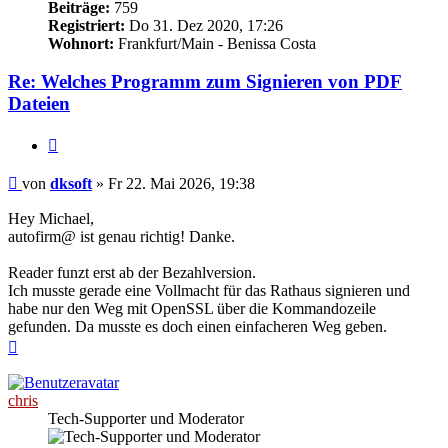
Beiträge:
759
Registriert:
Do 31. Dez 2020, 17:26
Wohnort:
Frankfurt/Main - Benissa Costa
Re: Welches Programm zum Signieren von PDF
Dateien
Zitieren
Beitrag
von
dksoft
»
Fr 22. Mai 2026, 19:38
Hey Michael,
autofirm@ ist genau richtig! Danke.
Reader funzt erst ab der Bezahlversion.
Ich musste gerade eine Vollmacht für das Rathaus signieren und
habe nur den Weg mit OpenSSL über die Kommandozeile
gefunden. Da musste es doch einen einfacheren Weg geben.
Nach
oben
chris
Tech-Supporter und Moderator