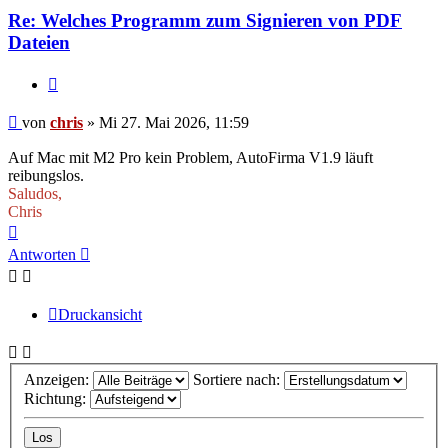
Re: Welches Programm zum Signieren von PDF
Dateien
Zitieren
Beitrag
von
chris
»
Mi 27. Mai 2026, 11:59
Auf Mac mit M2 Pro kein Problem, AutoFirma V1.9 läuft
reibungslos.
Saludos,
Chris
Nach
oben
Antworten
Druckansicht
Anzeigen:
Sortiere nach:
Richtung: