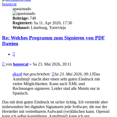
housecat
apasionado
Beiträge:
748
Registriert:
Sa 11. Apr 2020, 17:30
Wohnort:
Lüneburg, Torrevieja
Re: Welches Programm zum Signieren von PDF
Dateien
Zitieren
Beitrag
von
housecat
»
Sa 23. Mai 2026, 20:11
dksoft
hat geschrieben:
Sa 23. Mai 2026, 09:13
Das
Autofim@ macht aber einen sehr guten Eindruck mit
vielen Möglichkeiten. Kann auch XML und
Rechnungen signieren. Leider sind alle Menüs nur in
Spanisch.
Das mit dem guten Eindruck ist sicher richtig. Ich vermeide aber
insbesondere bei digitalen Signaturen jede Software, die nur der
Hersteller mit vertretbarem Aufwand (ver)fälschen kann. Openssl
kann ich selbst kompilieren, Autofirm@ kann ich nur