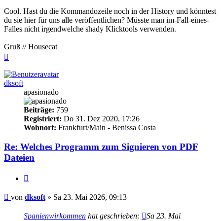
Cool. Hast du die Kommandozeile noch in der History und könntest
du sie hier für uns alle veröffentlichen? Müsste man im-Fall-eines-
Falles nicht irgendwelche shady Klicktools verwenden.
Gruß // Housecat
Nach
oben
dksoft
apasionado
Beiträge:
759
Registriert:
Do 31. Dez 2020, 17:26
Wohnort:
Frankfurt/Main - Benissa Costa
Re: Welches Programm zum Signieren von PDF
Dateien
Zitieren
Beitrag
von
dksoft
»
Sa 23. Mai 2026, 09:13
Spanienwirkommen
hat geschrieben:
Sa 23. Mai