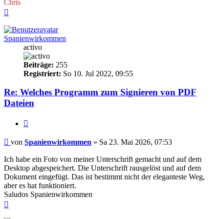
Chris
Nach
oben
Spanienwirkommen
activo
Beiträge:
255
Registriert:
So 10. Jul 2022, 09:55
Re: Welches Programm zum Signieren von PDF
Dateien
Zitieren
Beitrag
von
Spanienwirkommen
»
Sa 23. Mai 2026, 07:53
Ich habe ein Foto von meiner Unterschrift gemacht und auf dem
Desktop abgespeichert. Die Unterschrift rausgelöst und auf dem
Dokument eingefügt. Das ist bestimmt nicht der eleganteste Weg,
aber es hat funktioniert.
Saludos Spanienwirkommen
Nach
oben