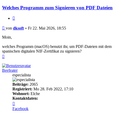
Welches Programm zum Signieren von PDF Dateien
Zitieren
Beitrag
von
dksoft
»
Fr 22. Mai 2026, 18:55
Moin,
welches Programm (macOS) benutzt ihr, um PDF-Dateien mit dem
spanischen digitalen NIF-Zertifikat zu signieren?
Nach
oben
Beefeater
especialista
Beiträge:
2065
Registriert:
Mo 28. Feb 2022, 17:10
Wohnort:
Elche
Kontaktdaten:
Kontaktdaten
von
Facebook
Beefeater