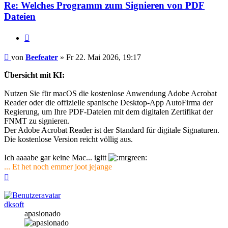
Re: Welches Programm zum Signieren von PDF
Dateien
Zitieren
Beitrag
von
Beefeater
»
Fr 22. Mai 2026, 19:17
Übersicht mit KI:
Nutzen Sie für macOS die kostenlose Anwendung Adobe Acrobat
Reader oder die offizielle spanische Desktop-App AutoFirma der
Regierung, um Ihre PDF-Dateien mit dem digitalen Zertifikat der
FNMT zu signieren.
Der Adobe Acrobat Reader ist der Standard für digitale Signaturen.
Die kostenlose Version reicht völlig aus.
Ich aaaabe gar keine Mac... igitt
... Et het noch emmer joot jejange
Nach
oben
dksoft
apasionado