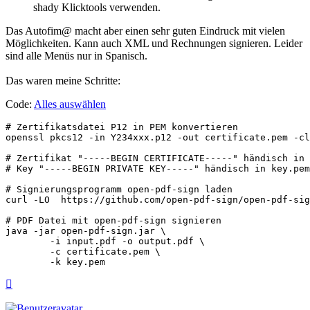
shady Klicktools verwenden.
Das Autofim@ macht aber einen sehr guten Eindruck mit vielen
Möglichkeiten. Kann auch XML und Rechnungen signieren. Leider
sind alle Menüs nur in Spanisch.
Das waren meine Schritte:
Code:
Alles auswählen
# Zertifikatsdatei P12 in PEM konvertieren

openssl pkcs12 -in Y234xxx.p12 -out certificate.pem -cl
# Zertifikat "-----BEGIN CERTIFICATE-----" händisch in 
# Key "-----BEGIN PRIVATE KEY-----" händisch in key.pem
# Signierungsprogramm open-pdf-sign laden

curl -LO  https://github.com/open-pdf-sign/open-pdf-sig
# PDF Datei mit open-pdf-sign signieren

java -jar open-pdf-sign.jar \

        -i input.pdf -o output.pdf \

        -c certificate.pem \

Nach
oben