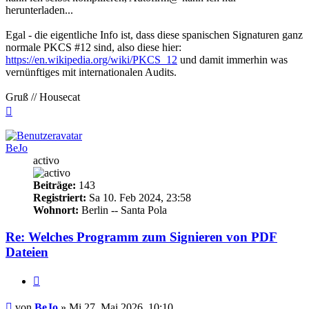
herunterladen...
Egal - die eigentliche Info ist, dass diese spanischen Signaturen ganz
normale PKCS #12 sind, also diese hier:
https://en.wikipedia.org/wiki/PKCS_12
und damit immerhin was
vernünftiges mit internationalen Audits.
Gruß // Housecat
Nach
oben
BeJo
activo
Beiträge:
143
Registriert:
Sa 10. Feb 2024, 23:58
Wohnort:
Berlin -- Santa Pola
Re: Welches Programm zum Signieren von PDF
Dateien
Zitieren
Beitrag
von
BeJo
»
Mi 27. Mai 2026, 10:10