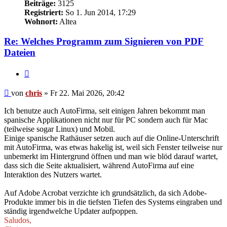
Beiträge:
3125
Registriert:
So 1. Jun 2014, 17:29
Wohnort:
Altea
Re: Welches Programm zum Signieren von PDF
Dateien
Zitieren
Beitrag
von
chris
»
Fr 22. Mai 2026, 20:42
Ich benutze auch AutoFirma, seit einigen Jahren bekommt man
spanische Applikationen nicht nur für PC sondern auch für Mac
(teilweise sogar Linux) und Mobil.
Einige spanische Rathäuser setzen auch auf die Online-Unterschrift
mit AutoFirma, was etwas hakelig ist, weil sich Fenster teilweise nur
unbemerkt im Hintergrund öffnen und man wie blöd darauf wartet,
dass sich die Seite aktualisiert, während AutoFirma auf eine
Interaktion des Nutzers wartet.
Auf Adobe Acrobat verzichte ich grundsätzlich, da sich Adobe-
Produkte immer bis in die tiefsten Tiefen des Systems eingraben und
ständig irgendwelche Updater aufpoppen.
Saludos,