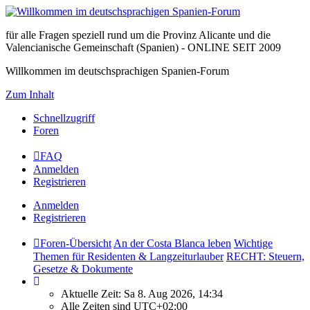
für alle Fragen speziell rund um die Provinz Alicante und die
Valencianische Gemeinschaft (Spanien) - ONLINE SEIT 2009
Willkommen im deutschsprachigen Spanien-Forum
Zum Inhalt
Schnellzugriff
Foren
FAQ
Anmelden
Registrieren
Anmelden
Registrieren
Foren-Übersicht
An der Costa Blanca leben
Wichtige
Themen für Residenten & Langzeiturlauber
RECHT: Steuern,
Gesetze & Dokumente
Aktuelle Zeit: Sa 8. Aug 2026, 14:34
Alle Zeiten sind
UTC+02:00