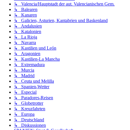
↳ Valencia/Hauptstadt der aut. Valencianischen Gem.
↳ Balearen
↳ Kanaren
↳ Galicien, Asturien, Kantabrien und Baskenland
↳ Andalusien
↳ Katalonien
↳ La Rioja
↳ Navarra
↳ Kastilien und León
↳ Aragonien
↳ Kastilien-La Mancha
↳ Extremadura
↳ Murcia
↳ Madrid
↳ Ceuta und Melilla
↳ Spanien-Wetter
↳ Especial
↳ Paradores-Reisen
↳ Globetrotter
↳ Kreuzfahrten
↳ Europa
↳ Deutschland
↳ Diskussionen