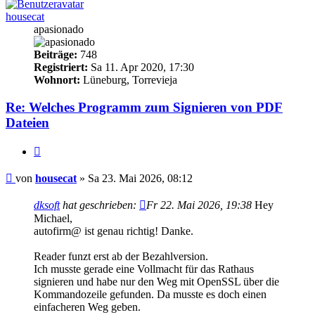
housecat
apasionado
Beiträge:
748
Registriert:
Sa 11. Apr 2020, 17:30
Wohnort:
Lüneburg, Torrevieja
Re: Welches Programm zum Signieren von PDF
Dateien
Zitieren
Beitrag
von
housecat
»
Sa 23. Mai 2026, 08:12
dksoft
hat geschrieben:
Fr 22. Mai 2026, 19:38
Hey
Michael,
autofirm@ ist genau richtig! Danke.
Reader funzt erst ab der Bezahlversion.
Ich musste gerade eine Vollmacht für das Rathaus
signieren und habe nur den Weg mit OpenSSL über die
Kommandozeile gefunden. Da musste es doch einen
einfacheren Weg geben.